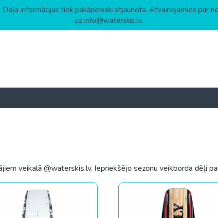
 Daļa informācijas tiek pakāpeniski atjaunota. Atvainojamies par n
uz info@waterskis.lv.
jiem veikalā @waterskis.lv. Iepriekšējo sezonu veikborda dēļi p