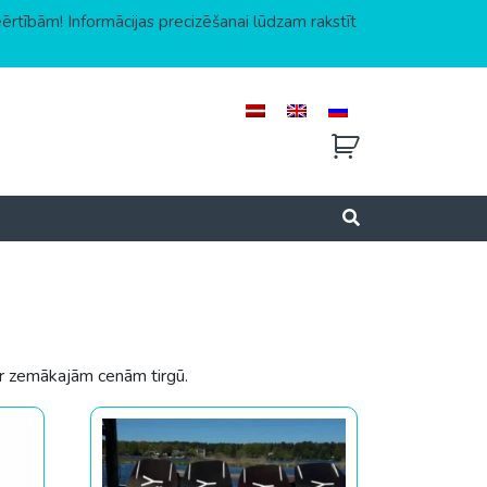
eērtībām! Informācijas precizēšanai lūdzam rakstīt
ar zemākajām cenām tirgū.