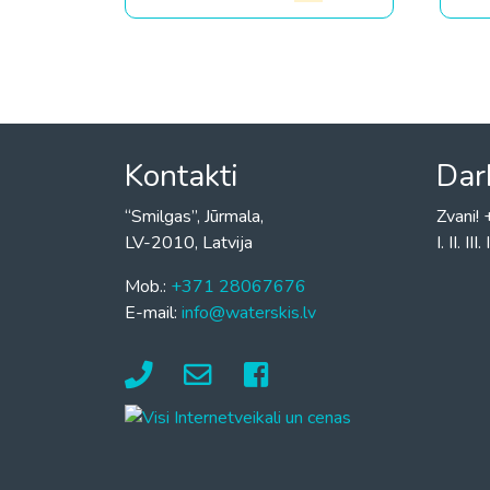
Kontakti
Dar
“Smilgas”, Jūrmala,
Zvani
LV-2010, Latvija
I. II. I
Mob.:
+371 28067676
E-mail:
info@waterskis.lv