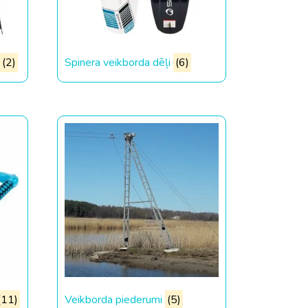
(2)
Spinera veikborda dēļi
(6)
(11)
Veikborda piederumi
(5)