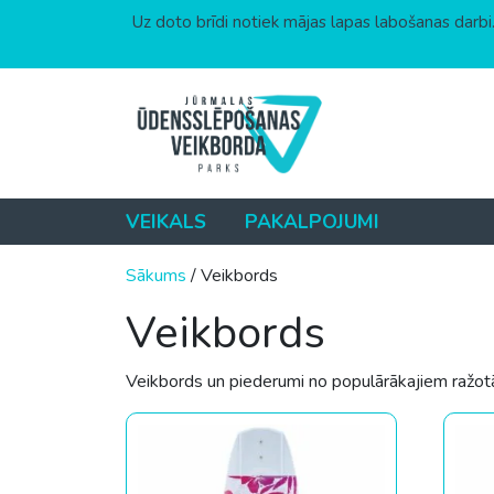
Uz doto brīdi notiek mājas lapas labošanas darbi.
Skip to content
VEIKALS
PAKALPOJUMI
Sākums
/ Veikbords
Veikbords
Veikbords un piederumi no populārākajiem ražotā