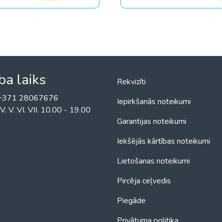
ba laiks
Rekvizīti
! +371 28067676
Iepirkšanās noteikumi
II. IV. V. VI. VII. 10.00 - 19.00
Garantijas noteikumi
Iekšējās kārtības noteikumi
Lietošanas noteikumi
Pircēja ceļvedis
Piegāde
Privātuma politika