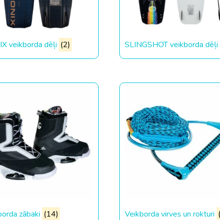
X veikborda dēļi
(2)
SLINGSHOT veikborda dēļi
borda zābaki
(14)
Veikborda virves un rokturi