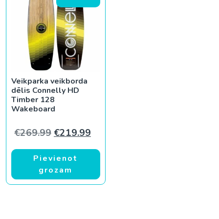
Veikparka veikborda
dēlis Connelly HD
Timber 128
Wakeboard
Original price was: €269.99.
Current price is: €219.99.
€
269.99
€
219.99
Pievienot
grozam