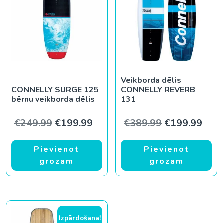
Veikborda dēlis
CONNELLY SURGE 125
CONNELLY REVERB
bērnu veikborda dēlis
131
Original price was: €249.99.
Current price is: €199.99.
Original pric
Curr
€
249.99
€
199.99
€
389.99
€
199.99
Pievienot
Pievienot
grozam
grozam
Izpārdošana!