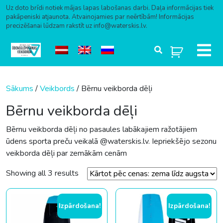
Uz doto brīdi notiek mājas lapas labošanas darbi. Daļa informācijas tiek
pakāpeniski atjaunota. Atvainojamies par neērtībām! Informācijas
precizēšanai lūdzam rakstīt uz info@waterskis.lv.
Skip to content
Sākums
/
Veikbords
/ Bērnu veikborda dēļi
Bērnu veikborda dēļi
Bērnu veikborda dēļi no pasaules labākajiem ražotājiem
ūdens sporta preču veikalā @waterskis.lv. Iepriekšējo sezonu
veikborda dēļi par zemākām cenām
Sorted by price: low to high
Showing all 3 results
Izpārdošana!
Izpārdošana!