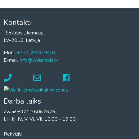
Kontakti
“Smilgas”, Jūrmala,
LV-2010, Latvija
Mob.:
+371 28067676
E-mail:
info@waterskis.lv
Darba laiks
Zvani! +371 28067676
I. II. III. IV. V. VI. VII. 10.00 - 19.00
Rekvizīti