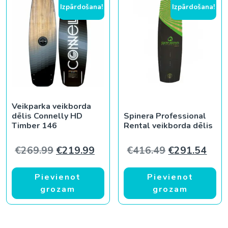
Izpārdošana!
Izpārdošana!
Veikparka veikborda
dēlis Connelly HD
Spinera Professional
Timber 146
Rental veikborda dēlis
Original price was: €269.99.
Current price is: €219.99.
Original pric
Curr
€
269.99
€
219.99
€
416.49
€
291.54
Pievienot
Pievienot
grozam
grozam