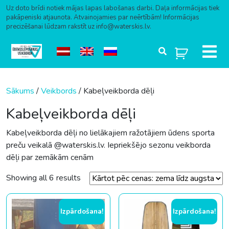
Uz doto brīdi notiek mājas lapas labošanas darbi. Daļa informācijas tiek
pakāpeniski atjaunota. Atvainojamies par neērtībām! Informācijas
precizēšanai lūdzam rakstīt uz info@waterskis.lv.
Skip to content
Sākums
/
Veikbords
/ Kabeļveikborda dēļi
Kabeļveikborda dēļi
Kabeļveikborda dēļi no lielākajiem ražotājiem ūdens sporta
preču veikalā @waterskis.lv. Iepriekšējo sezonu veikborda
dēļi par zemākām cenām
Sorted by price: low to high
Showing all 6 results
Izpārdošana!
Izpārdošana!