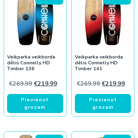
Veikparka veikborda
Veikparka veikborda
dēlis Connelly HD
dēlis Connelly HD
Timber 136
Timber 141
Original price was: €269.99.
Current price is: €219.99.
Original pric
Curr
€
269.99
€
219.99
€
269.99
€
219.99
Pievienot
Pievienot
grozam
grozam