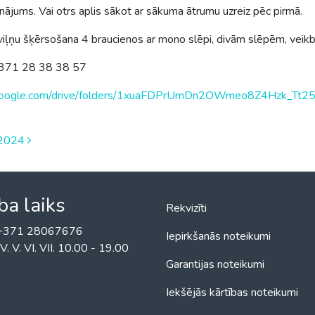
inājums. Vai otrs aplis sākot ar sākuma ātrumu uzreiz pēc pirmā.
ļņu šķērsošana 4 braucienos ar mono slēpi, divām slēpēm, veikbo
lr.371 28 38 38 57
e.google.com/drive/folders/1xuaFDPrUmDn2OWmeo8Z4Hzk_Tt250
ā 2024
ba laiks
Rekvizīti
! +371 28067676
Iepirkšanās noteikumi
II. IV. V. VI. VII. 10.00 - 19.00
Garantijas noteikumi
Iekšējās kārtības noteikumi