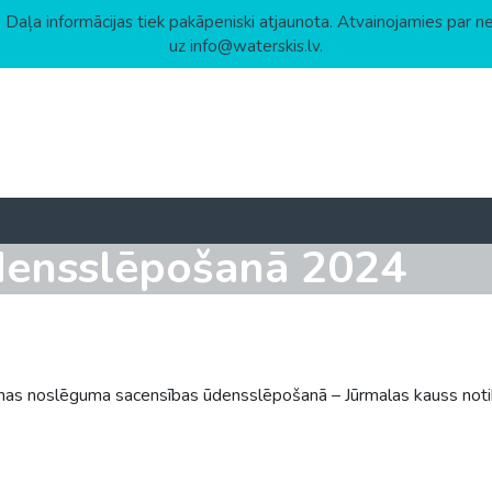
 Daļa informācijas tiek pakāpeniski atjaunota. Atvainojamies par n
uz info@waterskis.lv.
densslēpošanā 2024
zonas noslēguma sacensības ūdensslēpošanā – Jūrmalas kauss not