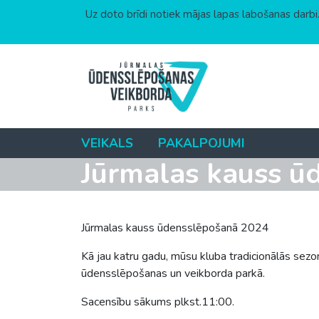
Uz doto brīdi notiek mājas lapas labošanas darbi.
Skip to content
VEIKALS
PAKALPOJUMI
Jūrmalas kauss ū
Jūrmalas kauss ūdensslēpošanā 2024
Kā jau katru gadu, mūsu kluba tradicionālās se
ūdensslēpošanas un veikborda parkā.
Sacensību sākums plkst.11:00.