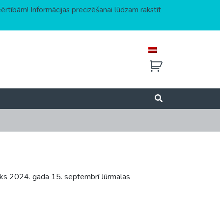
eērtībām! Informācijas precizēšanai lūdzam rakstīt
iks 2024. gada 15. septembrī Jūrmalas