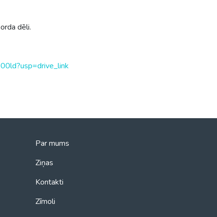
rda dēli.
0ld?usp=drive_link
Par mums
Ziņas
Kontakti
Zīmoli