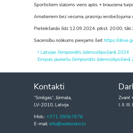
Sportistiem slaloms viens aplis + brauciena turp
Amatieriem bez vecuma, prasmju ierobežojuma vi
Pieteikšanās līdz 12.09.2024. plkst. 20:00, tā
Sacensību nolikums pieejams šeit
https://driv
Post
Latvijas čempionāts ūdensslēpošanā 2024
Eiropas jauniešu čempionāts ūdensslēpošan
navigation
Kontakti
Dar
“Smilgas”, Jūrmala,
Zvani
LV-2010, Latvija
I. II. I
Mob.:
+371 28067676
E-mail:
info@waterskis.lv