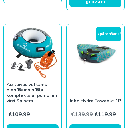
grozam
Izpārdošana!
Aiz laivas velkams
piepūšams pūšļa
komplekts ar pumpi un
virvi Spinera
Jobe Hydra Towable 1P
Original pric
Curr
€
109.99
€
139.99
€
119.99