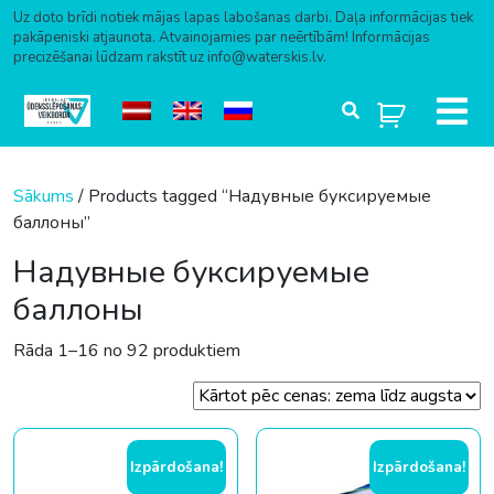
Uz doto brīdi notiek mājas lapas labošanas darbi. Daļa informācijas tiek
pakāpeniski atjaunota. Atvainojamies par neērtībām! Informācijas
precizēšanai lūdzam rakstīt uz info@waterskis.lv.
Skip to content
Sākums
/ Products tagged “Надувные буксируемые
баллоны”
Надувные буксируемые
баллоны
Sorted by price: low to high
Rāda 1–16 no 92 produktiem
Izpārdošana!
Izpārdošana!