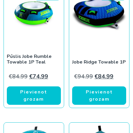
Pūslis Jobe Rumble
Towable 1P Teal
Jobe Ridge Towable 1P
Original price was: €84.99.
Current price is: €74.99.
Original price
Current
€
84.99
€
74.99
€
94.99
€
84.99
Pievienot
Pievienot
grozam
grozam