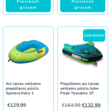
Pievienot
Pievienot
grozam
grozam
Izpārdošana!
Aiz laivas velkams
Piepūšams aiz laivas
piepūšams pūslis
velkams pūslis Jobe
Spinera Kato 1
Peak Towable 1P
Original pric
Curr
€
129.99
€
164.99
€
132.99