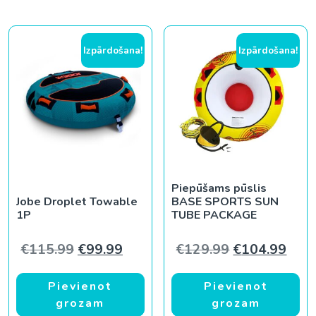
Izpārdošana!
Izpārdošana!
Piepūšams pūslis
Jobe Droplet Towable
BASE SPORTS SUN
1P
TUBE PACKAGE
Original price was: €115.99.
Current price is: €99.99.
Original pric
Curr
€
115.99
€
99.99
€
129.99
€
104.99
Pievienot
Pievienot
grozam
grozam