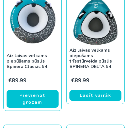
Aiz laivas velkams
Aiz laivas velkams
piepūšams
piepūšams pūslis
trīsstūrveida pūslis
Spinera Classic 54
SPINERA DELTA 54
€
89.99
€
89.99
Pievienot
Lasīt vairāk
grozam