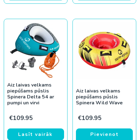
Aiz laivas velkams
piepūšams pūslis
Aiz laivas velkams
Spinera Delta 54 ar
piepūšams pūslis
pumpi un virvi
Spinera Wild Wave
€
109.95
€
109.95
Lasīt vairāk
Pievienot