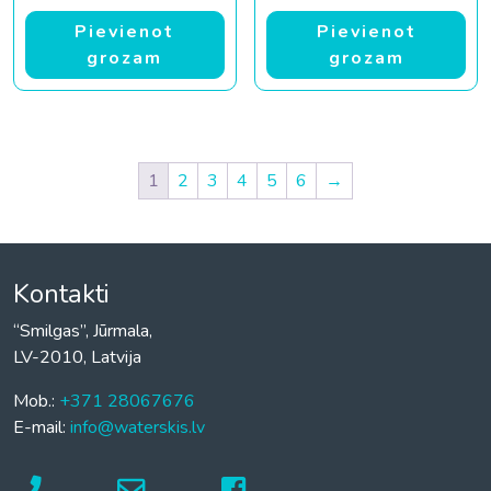
Pievienot
Pievienot
grozam
grozam
1
2
3
4
5
6
→
Kontakti
“Smilgas”, Jūrmala,
LV-2010, Latvija
Mob.:
+371 28067676
E-mail:
info@waterskis.lv