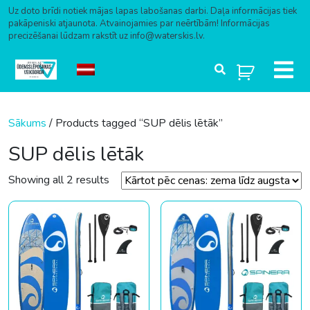
Uz doto brīdi notiek mājas lapas labošanas darbi. Daļa informācijas tiek
pakāpeniski atjaunota. Atvainojamies par neērtībām! Informācijas
precizēšanai lūdzam rakstīt uz info@waterskis.lv.
Skip to content
Sākums
/ Products tagged “SUP dēlis lētāk”
SUP dēlis lētāk
Sorted by price: low to high
Showing all 2 results