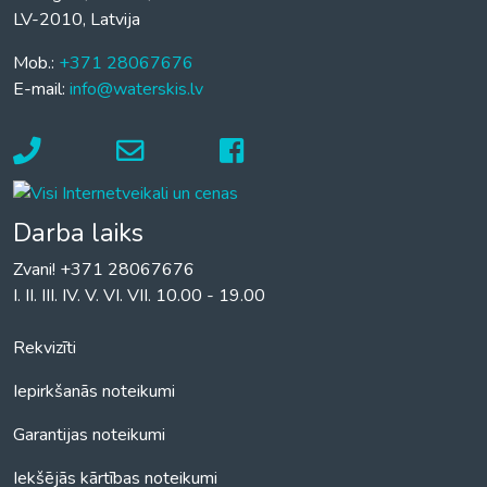
LV-2010, Latvija
Mob.:
+371 28067676
E-mail:
info@waterskis.lv
Darba laiks
Zvani! +371 28067676
I. II. III. IV. V. VI. VII. 10.00 - 19.00
Rekvizīti
Iepirkšanās noteikumi
Garantijas noteikumi
Iekšējās kārtības noteikumi