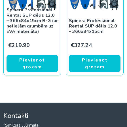
Spinera Professional
Rental SUP dēlis 12.0
– 366x84x15cm B-G (ar
Spinera Professional
nelielām grumbām uz
Rental SUP dēlis 12.0
EVA materiāla)
– 366x84x15cm
€
219.90
€
327.24
Pievienot
Pievienot
grozam
grozam
Kontakti
“Smilgas”, Jūrmala,