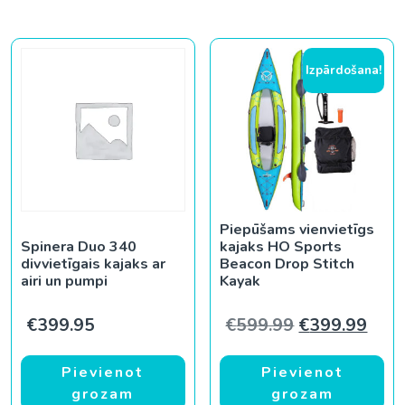
Izpārdošana!
Piepūšams vienvietīgs
Spinera Duo 340
kajaks HO Sports
divvietīgais kajaks ar
Beacon Drop Stitch
airi un pumpi
Kayak
Original pric
Curr
€
399.95
€
599.99
€
399.99
Pievienot
Pievienot
grozam
grozam