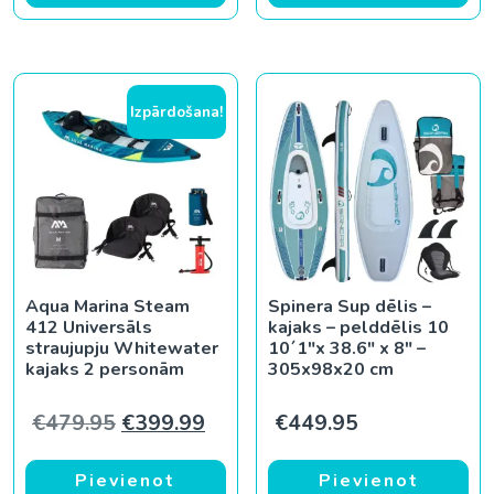
Izpārdošana!
Aqua Marina Steam
Spinera Sup dēlis –
412 Universāls
kajaks – pelddēlis 10
straujupju Whitewater
10´1″x 38.6″ x 8″ –
kajaks 2 personām
305x98x20 cm
Original price was: €479.95.
Current price is: €399.99.
€
479.95
€
399.99
€
449.95
Pievienot
Pievienot