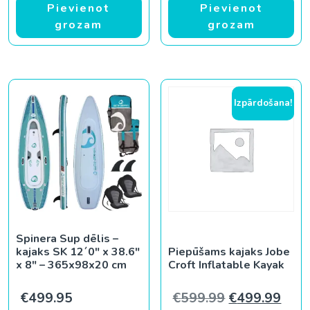
Pievienot
Pievienot
grozam
grozam
Izpārdošana!
Spinera Sup dēlis –
kajaks SK 12´0″ x 38.6″
Piepūšams kajaks Jobe
x 8″ – 365x98x20 cm
Croft Inflatable Kayak
Original pric
Curr
€
499.95
€
599.99
€
499.99