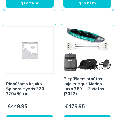
grozam
grozam
Piepūšams atpūtas
Piepūšams kajaks
kajaks Aqua Marina
Spinera Hybris 320 –
Laxo 380 — 3 vietas
320×90 cm
(2022)
€
449.95
€
479.95