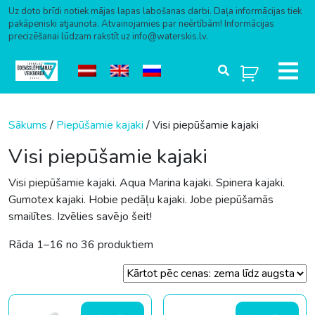
Uz doto brīdi notiek mājas lapas labošanas darbi. Daļa informācijas tiek
pakāpeniski atjaunota. Atvainojamies par neērtībām! Informācijas
precizēšanai lūdzam rakstīt uz info@waterskis.lv.
Skip to content
Sākums
/
Piepūšamie kajaki
/ Visi piepūšamie kajaki
Visi piepūšamie kajaki
Visi piepūšamie kajaki. Aqua Marina kajaki. Spinera kajaki.
Gumotex kajaki. Hobie pedāļu kajaki. Jobe piepūšamās
smailītes. Izvēlies savējo šeit!
Sorted by price: low to high
Rāda 1–16 no 36 produktiem