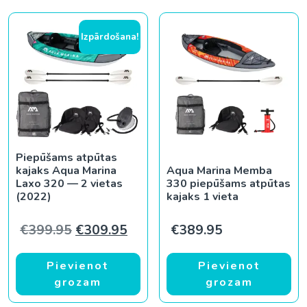
Izpārdošana!
Piepūšams atpūtas
kajaks Aqua Marina
Aqua Marina Memba
Laxo 320 — 2 vietas
330 piepūšams atpūtas
(2022)
kajaks 1 vieta
Original price was: €399.95.
Current price is: €309.95.
€
399.95
€
309.95
€
389.95
Pievienot
Pievienot
grozam
grozam