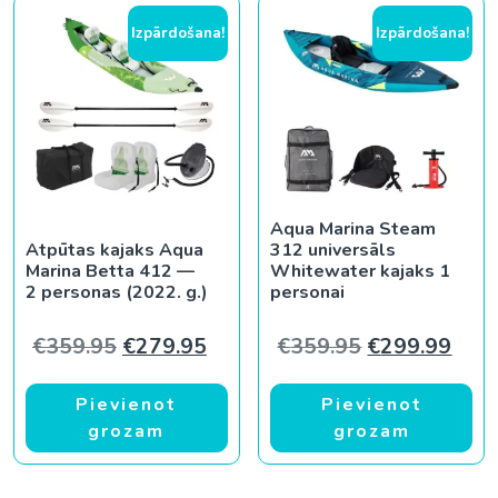
Izpārdošana!
Izpārdošana!
Aqua Marina Steam
Atpūtas kajaks Aqua
312 universāls
Marina Betta 412 —
Whitewater kajaks 1
2 personas (2022. g.)
personai
Original price was: €359.95.
Current price is: €279.95.
Original pric
Curr
€
359.95
€
279.95
€
359.95
€
299.99
Pievienot
Pievienot
grozam
grozam