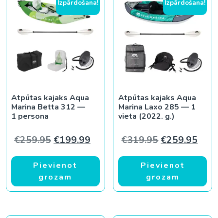
Izpārdošana!
Izpārdošana!
Atpūtas kajaks Aqua
Atpūtas kajaks Aqua
Marina Betta 312 —
Marina Laxo 285 — 1
1 persona
vieta (2022. g.)
Original price was: €259.95.
Current price is: €199.99.
Original pric
Curr
€
259.95
€
199.99
€
319.95
€
259.95
Pievienot
Pievienot
grozam
grozam