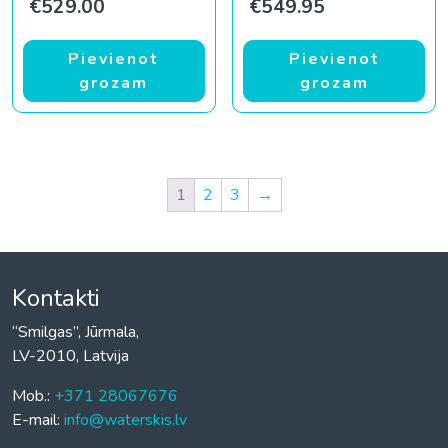
€
529.00
€
549.95
Pievienot
Pievienot
grozam
grozam
1
2
3
→
Kontakti
“Smilgas”, Jūrmala,
LV-2010, Latvija
Mob.:
+371 28067676
E-mail:
info@waterskis.lv