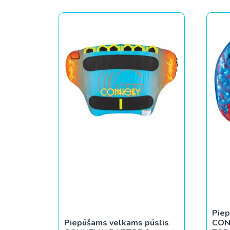
Piep
Piepūšams velkams pūslis
CON