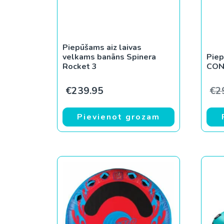
Piepūšams aiz laivas
velkams banāns Spinera
Piep
Rocket 3
CON
€
239.95
€
2
Pievienot grozam