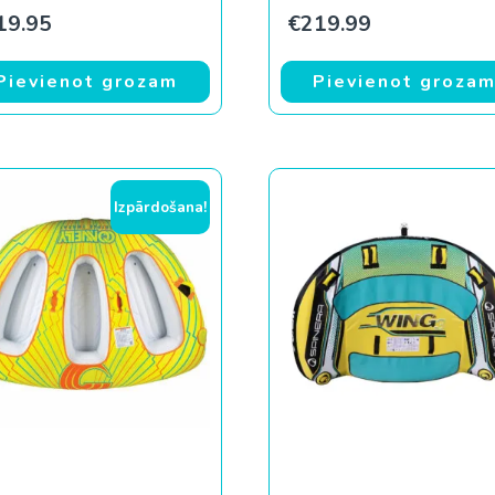
9.
€218.99.
19.95
€
219.99
Pievienot grozam
Pievienot groza
Izpārdošana!