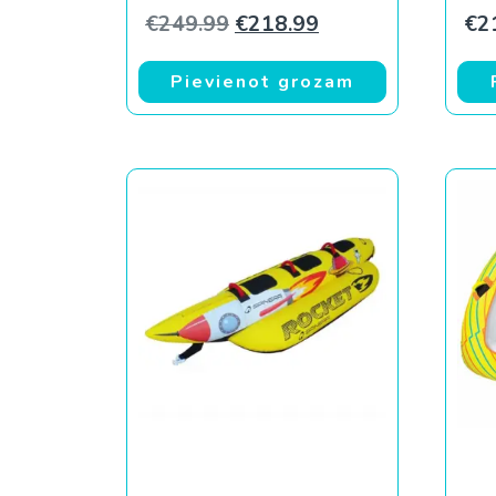
Original price was: €249.9
Current price is: 
€
249.99
€
218.99
€
2
Pievienot grozam