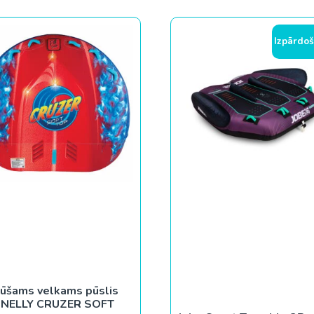
Izpārdoš
ūšams velkams pūslis
NELLY CRUZER SOFT