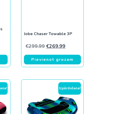
is
Jobe Chaser Towable 3P
Original price was: €299.99.
Current price is: €269
€
299.99
€
269.99
m
Pievienot grozam
ana!
Izpārdošana!