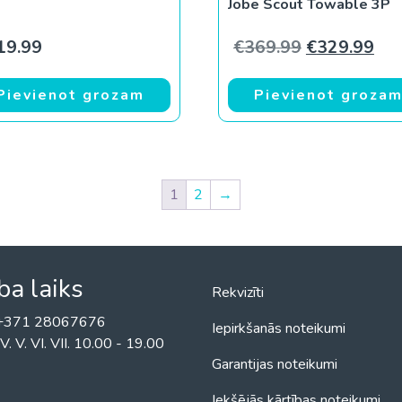
Jobe Scout Towable 3P
Original pri
Cur
19.99
€
369.99
€
329.99
Pievienot grozam
Pievienot groza
1
2
→
ba laiks
Rekvizīti
! +371 28067676
Iepirkšanās noteikumi
II. IV. V. VI. VII. 10.00 - 19.00
Garantijas noteikumi
Iekšējās kārtības noteikumi