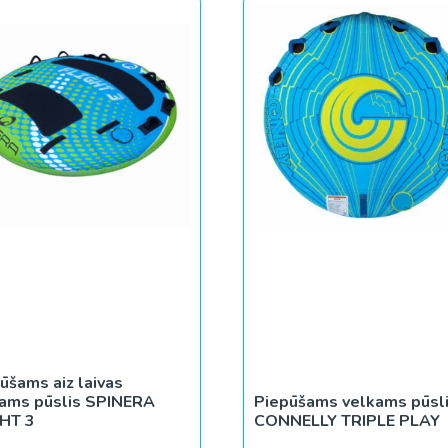
ūšams aiz laivas
kams pūslis SPINERA
Piepūšams velkams pūsl
GHT 3
CONNELLY TRIPLE PLAY