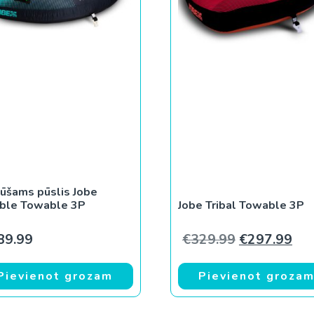
ūšams pūslis Jobe
ble Towable 3P
Jobe Tribal Towable 3P
Original pri
Cur
89.99
€
329.99
€
297.99
Pievienot grozam
Pievienot groza