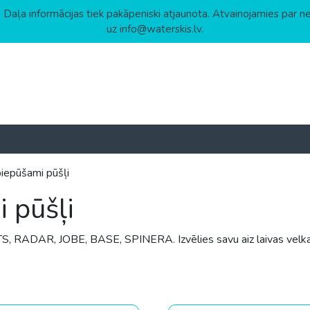
 Daļa informācijas tiek pakāpeniski atjaunota. Atvainojamies par n
uz info@waterskis.lv.
piepūšami pūšļi
i pūšļi
, RADAR, JOBE, BASE, SPINERA. Izvēlies savu aiz laivas velkam
w to high