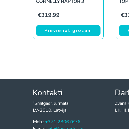
CONNELLY RAPTOR 3
TOP
€
319.99
€
3
Pievienot grozam
Kontakti
Dar
“Smilgas”, Jūrmala,
Zvani
LV-2010, Latvija
I. II. I
Mob.:
+371 28067676
E-mail:
info@waterskis.lv