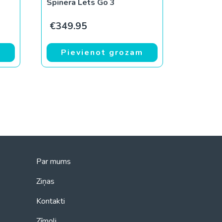
Spinera Lets Go 3
ce was: €369.99.
rent price is: €329.99.
€
349.95
m
Pievienot grozam
Par mums
Ziņas
Kontakti
Zīmoli