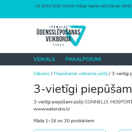
Uz doto brīdi notiek mājas lapas labošanas darbi.
Skip to content
VEIKALS
PAKALPOJUMI
Sākums
/
Piepūšamie velkamie pūšļi
/ 3-vietīgi 
3-vietīgi piepūšam
3-vietīgi piepūšami pūšļi CONNELLY, HOSPORTS
www.waterskis.lv
Sorted by price: lo
Rāda 1–16 no 30 produktiem