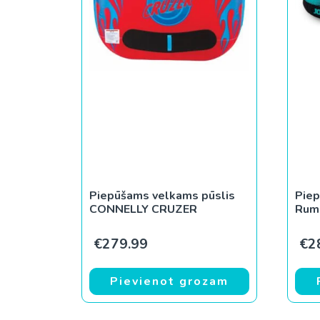
Piepūšams velkams pūslis
Piep
CONNELLY CRUZER
Rum
€
279.99
€
2
Pievienot grozam