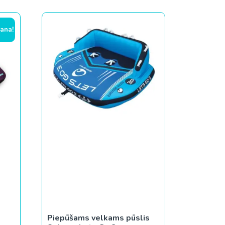
ana!
Piepūšams velkams pūslis