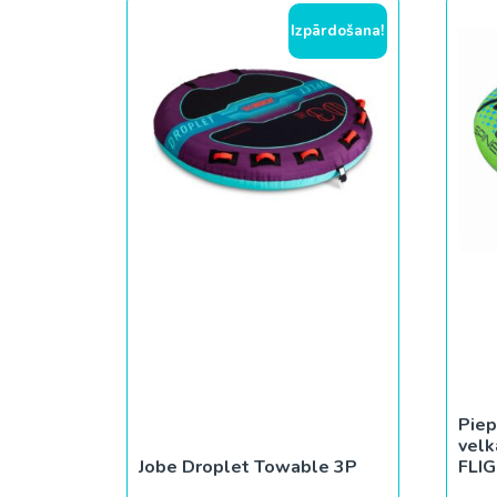
Izpārdošana!
Piep
vel
Jobe Droplet Towable 3P
FLI