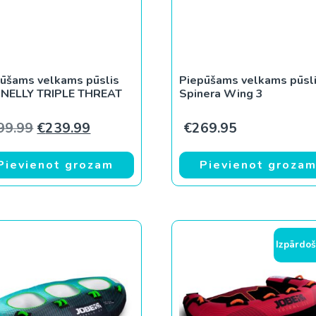
ūšams velkams pūslis
Piepūšams velkams pūsl
NELLY TRIPLE THREAT
Spinera Wing 3
Original price was: €299.99.
Current price is: €239.99.
99.99
€
239.99
€
269.95
Pievienot grozam
Pievienot groza
Izpārdoš