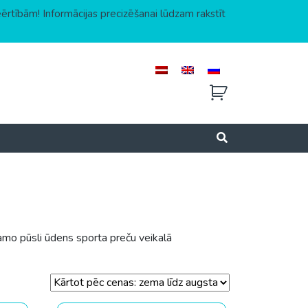
eērtībām! Informācijas precizēšanai lūdzam rakstīt
o pūsli ūdens sporta preču veikalā