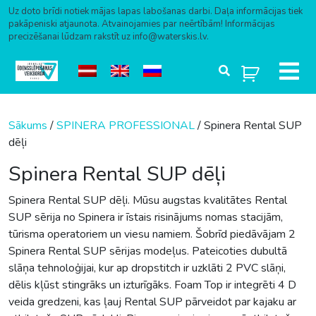
Uz doto brīdi notiek mājas lapas labošanas darbi. Daļa informācijas tiek
pakāpeniski atjaunota. Atvainojamies par neērtībām! Informācijas
precizēšanai lūdzam rakstīt uz info@waterskis.lv.
Skip to content
Sākums
/
SPINERA PROFESSIONAL
/ Spinera Rental SUP
dēļi
Spinera Rental SUP dēļi
Spinera Rental SUP dēļi. Mūsu augstas kvalitātes Rental
SUP sērija no Spinera ir īstais risinājums nomas stacijām,
tūrisma operatoriem un viesu namiem. Šobrīd piedāvājam 2
Spinera Rental SUP sērijas modeļus. Pateicoties dubultā
slāņa tehnoloģijai, kur ap dropstitch ir uzklāti 2 PVC slāņi,
dēlis kļūst stingrāks un izturīgāks. Foam Top ir integrēti 4 D
veida gredzeni, kas ļauj Rental SUP pārveidot par kajaku ar