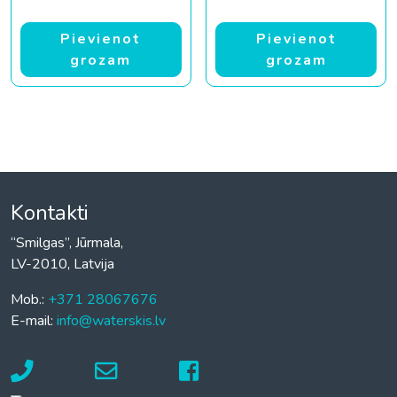
Pievienot
Pievienot
grozam
grozam
Kontakti
“Smilgas”, Jūrmala,
LV-2010, Latvija
Mob.:
+371 28067676
E-mail:
info@waterskis.lv