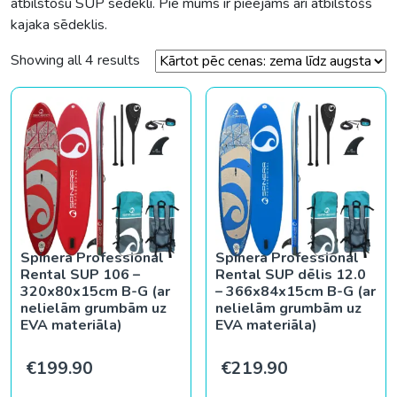
atbilstošu SUP sēdekli. Pie mums ir pieejams arī atbilstošs
kajaka sēdeklis.
Sorted by price: low to high
Showing all 4 results
Spinera Professional
Spinera Professional
Rental SUP 106 –
Rental SUP dēlis 12.0
320x80x15cm B-G (ar
– 366x84x15cm B-G (ar
nelielām grumbām uz
nelielām grumbām uz
EVA materiāla)
EVA materiāla)
€
199.90
€
219.90