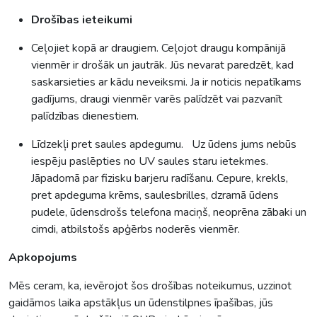
Drošības ieteikumi
Ceļojiet kopā ar draugiem. Ceļojot draugu kompānijā
vienmēr ir drošāk un jautrāk. Jūs nevarat paredzēt, kad
saskarsieties ar kādu neveiksmi. Ja ir noticis nepatīkams
gadījums, draugi vienmēr varēs palīdzēt vai pazvanīt
palīdzības dienestiem.
Līdzekļi pret saules apdegumu. Uz ūdens jums nebūs
iespēju paslēpties no UV saules staru ietekmes.
Jāpadomā par fizisku barjeru radīšanu. Cepure, krekls,
pret apdeguma krēms, saulesbrilles, dzramā ūdens
pudele, ūdensdrošs telefona maciņš, neoprēna zābaki un
cimdi, atbilstošs apģērbs noderēs vienmēr.
Apkopojums
Mēs ceram, ka, ievērojot šos drošības noteikumus, uzzinot
gaidāmos laika apstākļus un ūdenstilpnes īpašības, jūs