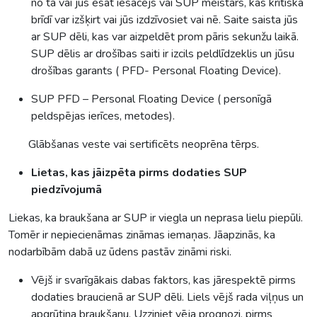
no tā vai jūs esat iesācējs vai SUP meistars, kas kritiskā
brīdī var izšķirt vai jūs izdzīvosiet vai nē. Saite saista jūs
ar SUP dēli, kas var aizpeldēt prom pāris sekunžu laikā.
SUP dēlis ar drošības saiti ir izcils peldlīdzeklis un jūsu
drošības garants ( PFD- Personal Floating Device).
SUP PFD – Personal Floating Device ( personīgā
peldspējas ierīces, metodes).
Glābšanas veste vai sertificēts neoprēna tērps.
Lietas, kas jāizpēta pirms dodaties SUP
piedzīvojumā
Liekas, ka braukšana ar SUP ir viegla un neprasa lielu piepūli.
Tomēr ir nepiecienāmas zināmas iemaņas. Jāapzinās, ka
nodarbībām dabā uz ūdens pastāv zināmi riski.
Vējš ir svarīgākais dabas faktors, kas jārespektē pirms
dodaties braucienā ar SUP dēli. Liels vējš rada viļņus un
apgrūtina braukšanu. Uzziniet vēja prognozi, pirms