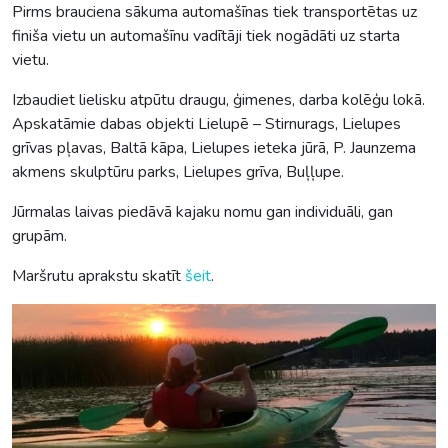
Pirms brauciena sākuma automašīnas tiek transportētas uz
finiša vietu un automašīnu vadītāji tiek nogādāti uz starta
vietu.
Izbaudiet lielisku atpūtu draugu, ģimenes, darba kolēģu lokā.
Apskatāmie dabas objekti Lielupē – Stirnurags, Lielupes
grīvas pļavas, Baltā kāpa, Lielupes ieteka jūrā, P. Jaunzema
akmens skulptūru parks, Lielupes grīva, Buļļupe.
Jūrmalas laivas piedāvā kajaku nomu gan individuāli, gan
grupām.
Maršrutu aprakstu skatīt
šeit
.