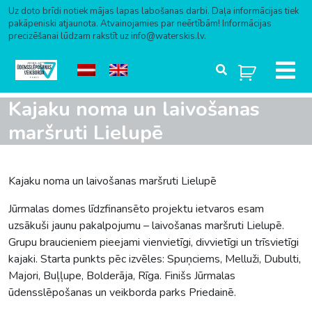
Uz doto brīdi notiek mājas lapas labošanas darbi. Daļa informācijas tiek
pakāpeniski atjaunota. Atvainojamies par neērtībām! Informācijas
precizēšanai lūdzam rakstīt uz info@waterskis.lv.
Skip to content
Kajaku noma un laivošanas
maršruti Lielupē
Kajaku noma un laivošanas maršruti Lielupē
Jūrmalas domes līdzfinansēto projektu ietvaros esam
uzsākuši jaunu pakalpojumu – laivošanas maršruti Lielupē.
Grupu braucieniem pieejami vienvietīgi, divvietīgi un trīsvietīgi
kajaki. Starta punkts pēc izvēles: Spuņciems, Melluži, Dubulti,
Majori, Buļļupe, Bolderāja, Rīga. Finišs Jūrmalas
ūdensslēpošanas un veikborda parks Priedainē.