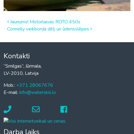
Post
Jaunums! Motorlaivas ROTO 450s
Connelly veikborda dēļi un ūdensslēpes
navigation
Kontakti
“Smilgas”, Jūrmala,
LV-2010, Latvija
Mob.:
+371 28067676
E-mail:
info@waterskis.lv
Darba laiks