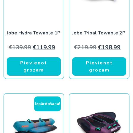
Jobe Hydra Towable 1P
Jobe Tribal Towable 2P
Original price was: €139.99.
Current price is: €119.99.
Original pric
Curr
€
139.99
€
119.99
€
219.99
€
198.99
Pievienot
Pievienot
grozam
grozam
Izpārdošana!