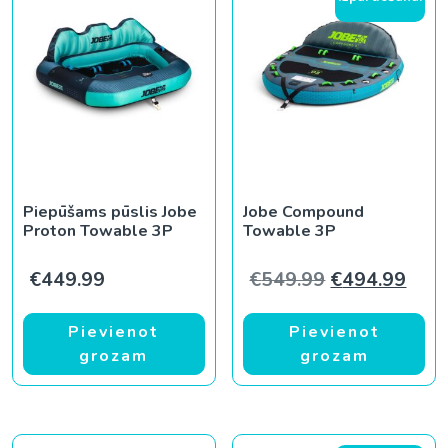
Piepūšams pūslis Jobe
Jobe Compound
Proton Towable 3P
Towable 3P
Original pric
Curr
€
449.99
€
549.99
€
494.99
Pievienot
Pievienot
grozam
grozam