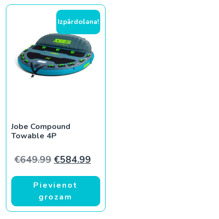
Izpārdošana!
Jobe Compound
Towable 4P
Original price was: €649.99.
Current price is: €584.99.
€
649.99
€
584.99
Pievienot
grozam