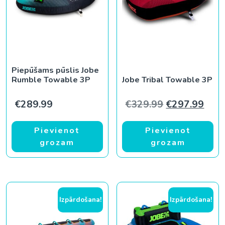
Piepūšams pūslis Jobe
Rumble Towable 3P
Jobe Tribal Towable 3P
Original pric
Curr
€
289.99
€
329.99
€
297.99
Pievienot
Pievienot
grozam
grozam
Izpārdošana!
Izpārdošana!