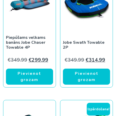
Piepūšams velkams
banāns Jobe Chaser
Jobe Swath Towable
Towable 4P
2P
Original price was: €349.99.
Current price is: €299.99.
Original pric
Curr
€
349.99
€
299.99
€
349.99
€
314.99
Pievienot
Pievienot
grozam
grozam
Izpārdošana!