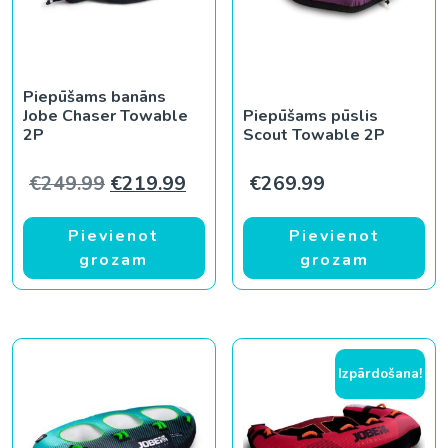
Piepūšams banāns
Jobe Chaser Towable
Piepūšams pūslis
2P
Scout Towable 2P
Original price was: €249.99.
Current price is: €219.99.
€
249.99
€
219.99
€
269.99
Pievienot
Pievienot
grozam
grozam
Izpārdošana!