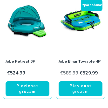
Izpārdošana!
Jobe Retreat 6P
Jobe Binar Towable 4P
Original pric
Curr
€
524.99
€
589.99
€
529.99
Pievienot
Pievienot
grozam
grozam