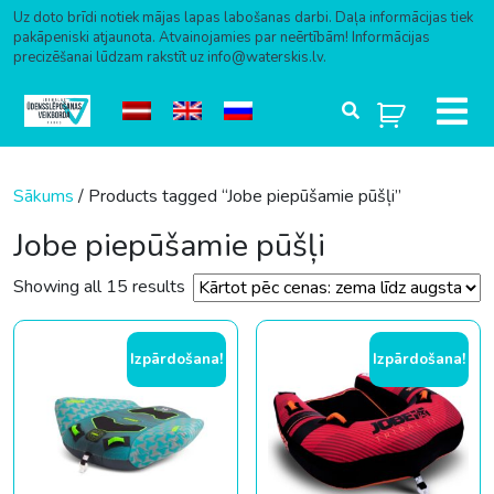
Uz doto brīdi notiek mājas lapas labošanas darbi. Daļa informācijas tiek
pakāpeniski atjaunota. Atvainojamies par neērtībām! Informācijas
precizēšanai lūdzam rakstīt uz info@waterskis.lv.
Skip to content
Sākums
/ Products tagged “Jobe piepūšamie pūšļi”
Jobe piepūšamie pūšļi
Sorted by price: low to high
Showing all 15 results
Izpārdošana!
Izpārdošana!