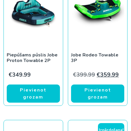
Piepūšams pūslis Jobe
Jobe Rodeo Towable
Proton Towable 2P
3P
Original pric
Curr
€
349.99
€
399.99
€
359.99
Pievienot
Pievienot
grozam
grozam
Izpārdošana!