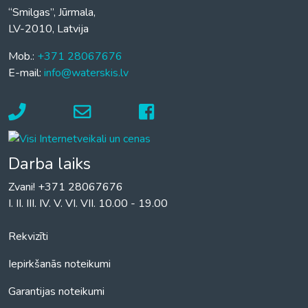
“Smilgas”, Jūrmala,
LV-2010, Latvija
Mob.:
+371 28067676
E-mail:
info@waterskis.lv
Darba laiks
Zvani! +371 28067676
I. II. III. IV. V. VI. VII. 10.00 - 19.00
Rekvizīti
Iepirkšanās noteikumi
Garantijas noteikumi