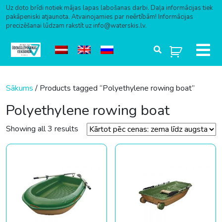
Uz doto brīdi notiek mājas lapas labošanas darbi. Daļa informācijas tiek
pakāpeniski atjaunota. Atvainojamies par neērtībām! Informācijas
precizēšanai lūdzam rakstīt uz info@waterskis.lv.
Skip to content
Sākums
/ Products tagged “Polyethylene rowing boat”
Polyethylene rowing boat
Sorted by price: low to high
Showing all 3 results