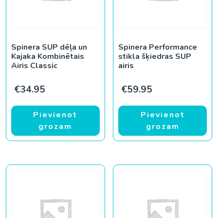
Spinera SUP dēļa un
Spinera Performance
Kajaka Kombinētais
stikla šķiedras SUP
Airis Classic
airis
€
34.95
€
59.95
Pievienot
Pievienot
grozam
grozam