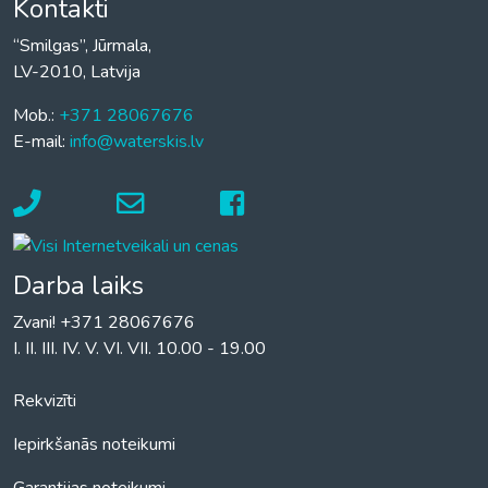
Kontakti
“Smilgas”, Jūrmala,
LV-2010, Latvija
Mob.:
+371 28067676
E-mail:
info@waterskis.lv
Darba laiks
Zvani! +371 28067676
I. II. III. IV. V. VI. VII. 10.00 - 19.00
Rekvizīti
Iepirkšanās noteikumi