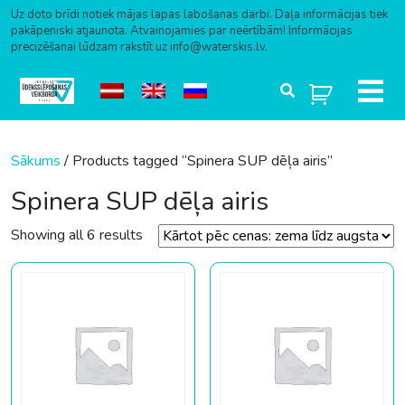
Uz doto brīdi notiek mājas lapas labošanas darbi. Daļa informācijas tiek
pakāpeniski atjaunota. Atvainojamies par neērtībām! Informācijas
precizēšanai lūdzam rakstīt uz info@waterskis.lv.
Skip to content
Sākums
/ Products tagged “Spinera SUP dēļa airis”
Spinera SUP dēļa airis
Sorted by price: low to high
Showing all 6 results