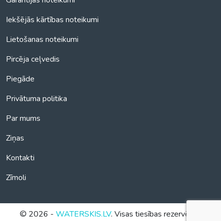
Garantijas noteikumi
Iekšējās kārtības noteikumi
Lietošanas noteikumi
Pircēja ceļvedis
Piegāde
Privātuma politika
Par mums
Ziņas
Kontakti
Zīmoli
© 2026 -
WATERSKIS.LV
. Visas tiesības rezervētas.