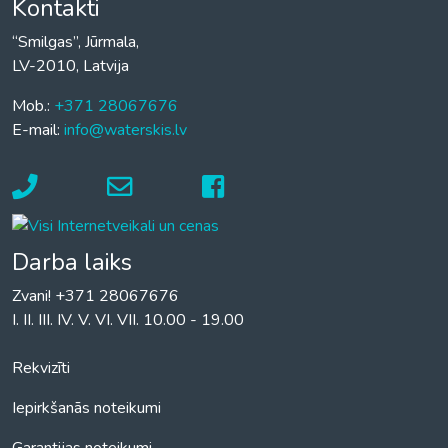
Kontakti
“Smilgas”, Jūrmala,
LV-2010, Latvija
Mob.:
+371 28067676
E-mail:
info@waterskis.lv
Darba laiks
Zvani! +371 28067676
I. II. III. IV. V. VI. VII. 10.00 - 19.00
Rekvizīti
Iepirkšanās noteikumi