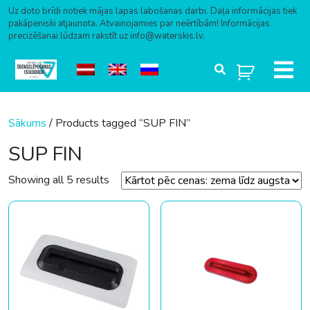
Uz doto brīdi notiek mājas lapas labošanas darbi. Daļa informācijas tiek
pakāpeniski atjaunota. Atvainojamies par neērtībām! Informācijas
precizēšanai lūdzam rakstīt uz info@waterskis.lv.
Skip to content
Sākums
/ Products tagged “SUP FIN”
SUP FIN
Sorted by price: low to high
Showing all 5 results