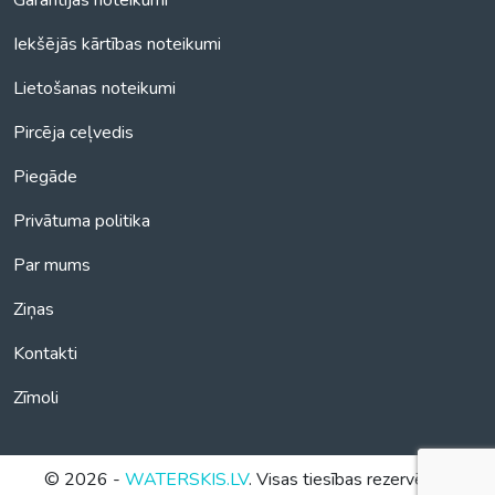
Garantijas noteikumi
Iekšējās kārtības noteikumi
Lietošanas noteikumi
Pircēja ceļvedis
Piegāde
Privātuma politika
Par mums
Ziņas
Kontakti
Zīmoli
© 2026 -
WATERSKIS.LV
. Visas tiesības rezervētas.