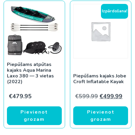
Izpārdošana!
Piepūšams atpūtas
kajaks Aqua Marina
Laxo 380 — 3 vietas
Piepūšams kajaks Jobe
(2022)
Croft Inflatable Kayak
Original pric
Curr
€
479.95
€
599.99
€
499.99
Pievienot
Pievienot
grozam
grozam