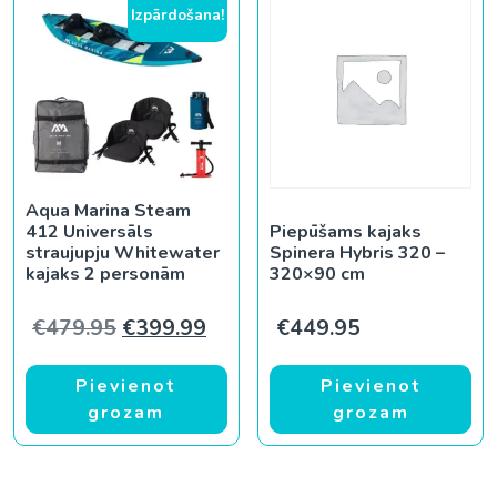
Izpārdošana!
Aqua Marina Steam
412 Universāls
Piepūšams kajaks
straujupju Whitewater
Spinera Hybris 320 –
kajaks 2 personām
320×90 cm
Original price was: €479.95.
Current price is: €399.99.
€
479.95
€
399.99
€
449.95
Pievienot
Pievienot
grozam
grozam