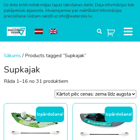
Uz doto brīdi notiek mājas lapas labošanas darbi. Daļa informācijas tiek
pakāpeniski atjaunota. Atvainojamies par neērtībām! Informācijas
precizēšanai lūdzam rakstīt uz info@waterskis.lv.
Skip to content
Sākums
/ Products tagged “Supkajak”
Supkajak
Sorted by price: low to high
Rāda 1–16 no 31 produktiem
Izpārdošana!
Izpārdošana!