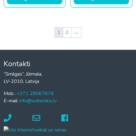
1
2
→
Kontakti
“Smilgas”, Jūrmala,
LV-2010, Latvija
Mob.:
+371 28067676
E-mail:
info@waterskis.lv