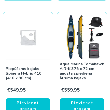
Aqua Marina Tomahawk
Piepūšams kajaks
AIR-K 375 x 72 cm
Spinera Hybris 410
augsta spiediena
(410 x 90 cm)
ātruma kajaks
€
549.95
€
559.95
Pievienot
Pievienot
grozam
grozam