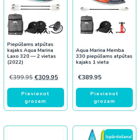
Piepūšams atpūtas
kajaks Aqua Marina
Aqua Marina Memba
Laxo 320 — 2 vietas
330 piepūšams atpūtas
(2022)
kajaks 1 vieta
Original price was: €399.95.
Current price is: €309.95.
€
399.95
€
309.95
€
389.95
Pievienot
Pievienot
grozam
grozam
Izpārdošana!