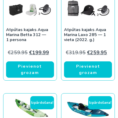
Atpūtas kajaks Aqua
Atpūtas kajaks Aqua
Marina Betta 312 —
Marina Laxo 285 — 1
1 persona
vieta (2022. g.)
Original price was: €259.95.
Current price is: €199.99.
Original pric
Curr
€
259.95
€
199.99
€
319.95
€
259.95
Pievienot
Pievienot
grozam
grozam
Izpārdošana!
Izpārdošana!