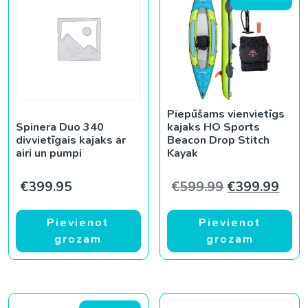
Piepūšams vienvietīgs
Spinera Duo 340
kajaks HO Sports
divvietīgais kajaks ar
Beacon Drop Stitch
airi un pumpi
Kayak
Original pric
Curr
€
399.95
€
599.99
€
399.99
Pievienot
Pievienot
grozam
grozam