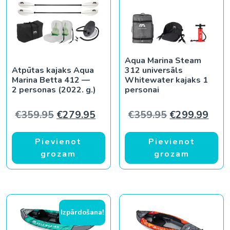
Aqua Marina Steam
Atpūtas kajaks Aqua
312 universāls
Marina Betta 412 —
Whitewater kajaks 1
2 personas (2022. g.)
personai
Original price was: €359.95.
Current price is: €279.95.
Original pric
Curr
€
359.95
€
279.95
€
359.95
€
299.99
Pievienot
Pievienot
grozam
grozam
Izpārdošana!