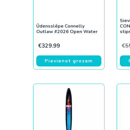
Siev
Ūdensslēpe Connelly
CON
Outlaw #2026 Open Water
stip
€
329.99
€
5
Pievienot grozam