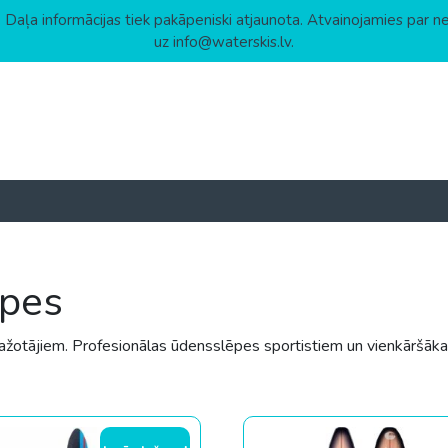
 Daļa informācijas tiek pakāpeniski atjaunota. Atvainojamies par n
uz info@waterskis.lv.
ēpes
žotājiem. Profesionālas ūdensslēpes sportistiem un vienkāršāka
w to high