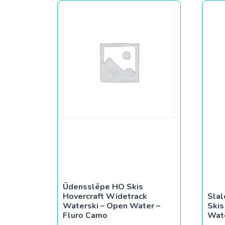
Ūdensslēpe HO Skis
Hovercraft Widetrack
Sla
Waterski – Open Water –
Skis
Fluro Camo
Wate