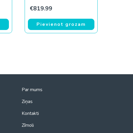
rice was: €1,149.99.
urrent price is: €789.99.
€
819.99
m
Pievienot grozam
Par mums
Ziņas
Kontakti
Zīmoli