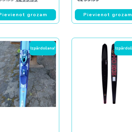
Pievienot grozam
Pievienot groza
Izpārdošana!
Izpārdoš