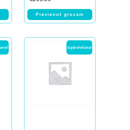
m
Pievienot grozam
ana!
Izpārdošana!