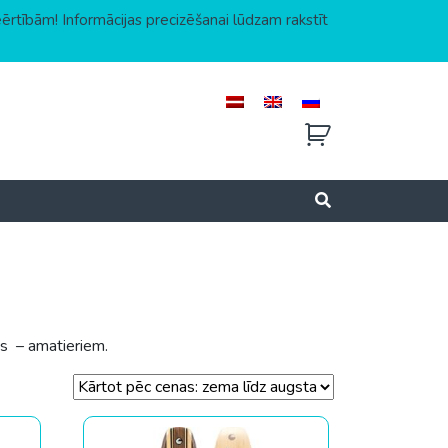
eērtībām! Informācijas precizēšanai lūdzam rakstīt
s – amatieriem.