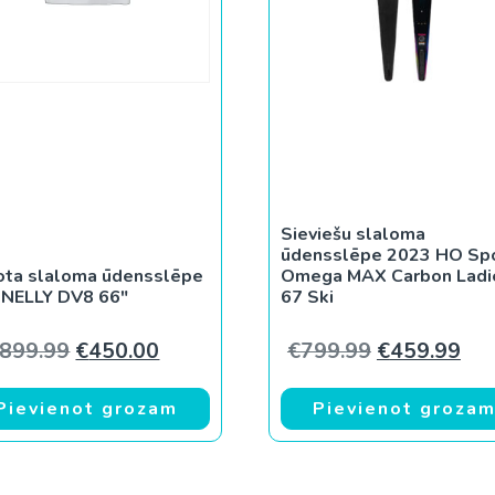
Sieviešu slaloma
ūdensslēpe 2023 HO Sp
ota slaloma ūdensslēpe
Omega MAX Carbon Ladi
NELLY DV8 66″
67 Ski
Original price was: €1,899.99.
Current price is: €450.00.
Original pri
Cur
,899.99
€
450.00
€
799.99
€
459.99
Pievienot grozam
Pievienot groza