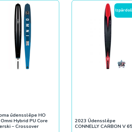
Izpārdoš
loma ūdensslēpe HO
 Omni Hybrid PU Core
2023 Ūdensslēpe
rski – Crossover
CONNELLY CARBON V 6