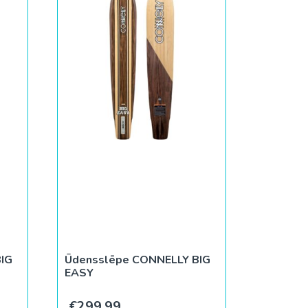
IG
Ūdensslēpe CONNELLY BIG
EASY
€
299.99