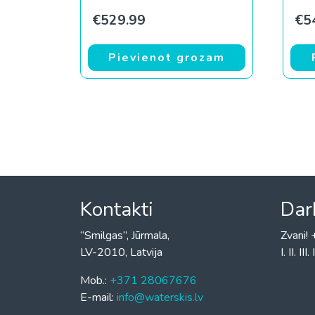
€
529.99
€
5
Pievienot grozam
Kontakti
Dar
“Smilgas”, Jūrmala,
Zvani
LV-2010, Latvija
I. II. I
Mob.:
+371 28067676
E-mail:
info@waterskis.lv