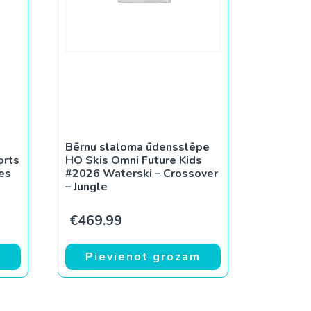
Bērnu slaloma ūdensslēpe
orts
HO Skis Omni Future Kids
es
#2026 Waterski – Crossover
– Jungle
ce was: €799.99.
rent price is: €459.99.
€
469.99
m
Pievienot grozam