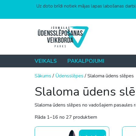
Uz doto brīdi notiek mājas lapas labošanas darbi.
Skip to content
VEIKALS
PAKALPOJUMI
Sākums
/
Ūdensslēpes
/ Slaloma ūdens slēpes
Slaloma ūdens sl
Slaloma ūdens slēpes no vadošajiem pasaules ra
Sorted by price: lo
Rāda 1–16 no 27 produktiem