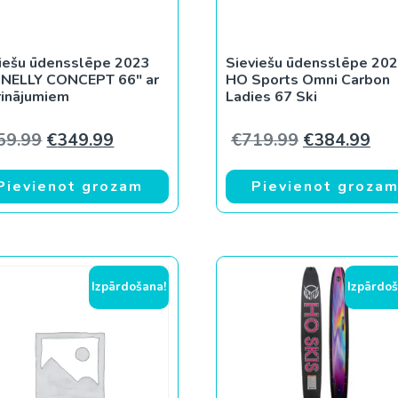
iešu ūdensslēpe 2023
Sieviešu ūdensslēpe 20
NELLY CONCEPT 66″ ar
HO Sports Omni Carbon
rinājumiem
Ladies 67 Ski
Original price was: €559.99.
Current price is: €349.99.
Original pri
Cur
59.99
€
349.99
€
719.99
€
384.99
Pievienot grozam
Pievienot groza
Izpārdošana!
Izpārdoš