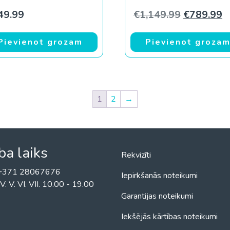
Original p
C
49.99
€
1,149.99
€
789.99
Pievienot grozam
Pievienot groza
1
2
→
ba laiks
Rekvizīti
! +371 28067676
Iepirkšanās noteikumi
II. IV. V. VI. VII. 10.00 - 19.00
Garantijas noteikumi
Iekšējās kārtības noteikumi