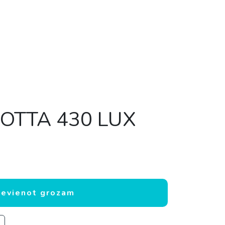
 LOTTA 430 LUX
daudzums
ievienot grozam