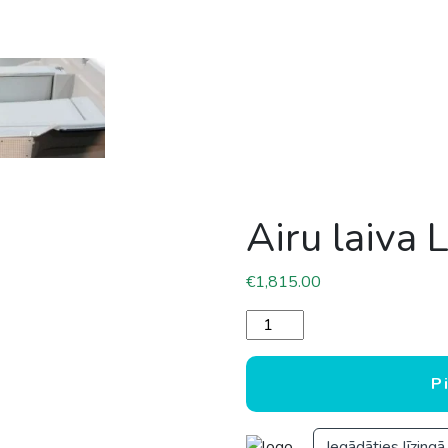
Airu laiva
€
1,815.00
Airu laiva LOTTA 430 LUX 
P
Iegādāties līzingā