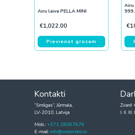
Airu
Airu laiva PELLA MINI
999
€
1,022.00
€
1
Pievienot grozam
Kontakti
Dar
“Smilgas”, Jūrmala,
Zvani
LV-2010, Latvija
I. II. I
Mob.:
+371 28067676
E-mail:
info@waterskis.lv