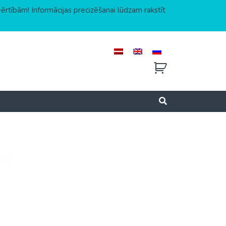
eērtībām! Informācijas precizēšanai lūdzam rakstīt