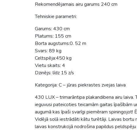
Rekomendējamais airu garums 240 cm
Tehniskie parametri:
Garums: 430 cm
Platums: 155 cm
Borta augstums:0. 52 m
Svars: 89 kg
Celtspēja:450 kg
Vietu skaits: 4
Dzinējs: līdz 15 z/s
Kategorija: C – jūras piekrastes zvejas laiva
430 LUX – trimarāntipa plakandibena airu laiva. Trī
ieguvusi pateicoties teicamām gaitas īpašībām un
augumā kas īpaši svarīgi piemēram spiningojot! Ē
Vidējā solā iestrādāti kātu turētāji. Laivas bortu
laivas konstrukcijā nodrošina papildus peldspēju 