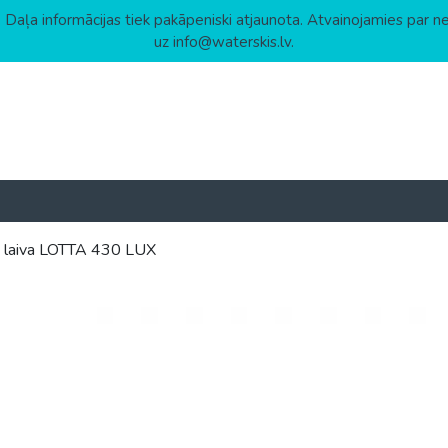
 Daļa informācijas tiek pakāpeniski atjaunota. Atvainojamies par n
uz info@waterskis.lv.
u laiva LOTTA 430 LUX