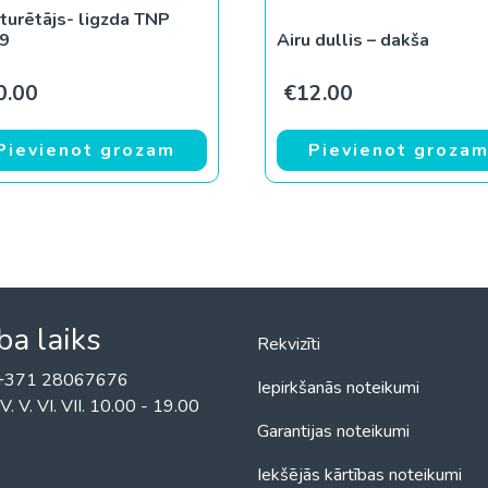
 turētājs- ligzda TNP
.9
Airu dullis – dakša
0.00
€
12.00
Pievienot grozam
Pievienot groza
ba laiks
Rekvizīti
! +371 28067676
Iepirkšanās noteikumi
II. IV. V. VI. VII. 10.00 - 19.00
Garantijas noteikumi
Iekšējās kārtības noteikumi