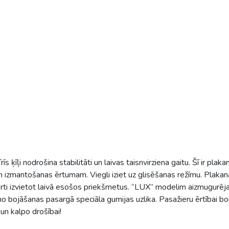
s ķīļi nodrošina stabilitāti un laivas taisnvirziena gaitu. Šī ir plak
 izmantošanas ērtumam. Viegli iziet uz glisēšanas režīmu. Plakanai
rti izvietot laivā esošos priekšmetus. “LUX” modelim aizmugurējai
 no bojāšanas pasargā speciāla gumijas uzlika. Pasažieru ērtībai bo
un kalpo drošībai!