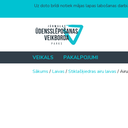
Uz doto brīdi notiek mājas lapas labošanas darbi.
Skip to content
VEIKALS
PAKALPOJUMI
Sākums
/
Laivas
/
Stiklašķiedras airu laivas
/ Air