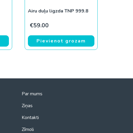
Airu duļu ligzda TNP 999.8
€
59.00
m
Pievienot grozam
Par mums
Ziņas
Kontakti
Zīmoli