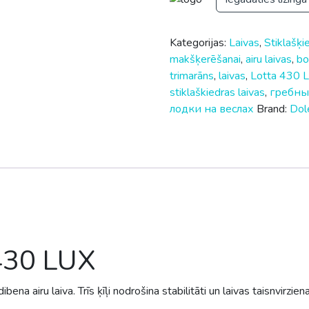
Kategorijas:
Laivas
,
Stiklašķie
makšķerēšanai
,
airu laivas
,
bo
trimarāns
,
laivas
,
Lotta 430 
stiklaškiedras laivas
,
гребны
лодки на веслах
Brand:
Dol
 430 LUX
a airu laiva. Trīs ķīļi nodrošina stabilitāti un laivas taisnvirziena