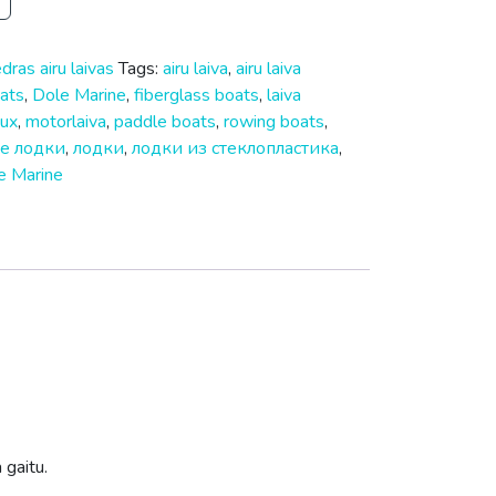
dras airu laivas
Tags:
airu laiva
,
airu laiva
ats
,
Dole Marine
,
fiberglass boats
,
laiva
Lux
,
motorlaiva
,
paddle boats
,
rowing boats
,
е лодки
,
лодки
,
лодки из стеклопластика
,
e Marine
 gaitu.