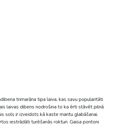
andibena trimarāna tipa laiva, kas savu popularitāti
s laivas dibens nodrošina to ka ērti stāvēt pilnā
s sols ir izveidots kā kaste mantu glabāšanai.
rtos iestrādāti turēšanās rokturi. Gaisa pontoni