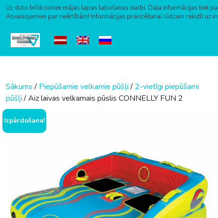
Uz doto brīdi notiek mājas lapas labošanas darbi. Daļa informācijas tiek pa
Atvainojamies par neērtībām! Informācijas precizēšanai lūdzam rakstīt uz i
Skip to content
Sākums
/
Piepūšamie velkamie pūšļi
/
2-vietīgi piepūšami
pūšļi
/ Aiz laivas velkamais pūslis CONNELLY FUN 2
Izpārdošana!