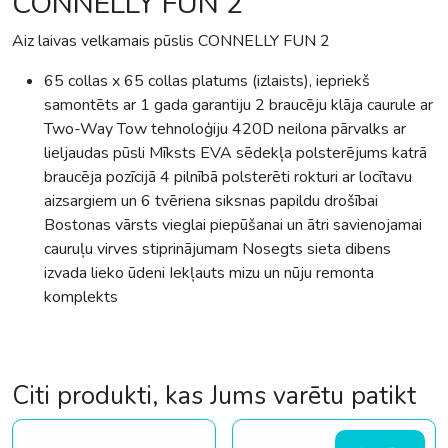
CONNELLY FUN 2
Aiz laivas velkamais pūslis CONNELLY FUN 2
65 collas x 65 collas platums (izlaists), iepriekš
samontēts ar 1 gada garantiju
2 braucēju klāja caurule ar
Two-Way Tow tehnoloģiju
​420D neilona pārvalks ar
lieljaudas pūsli
Mīksts EVA sēdekļa polsterējums katrā
braucēja pozīcijā
​4 pilnībā polsterēti rokturi ar locītavu
aizsargiem un 6 tvēriena siksnas papildu drošībai
Bostonas vārsts vieglai piepūšanai un ātri savienojamai
cauruļu virves stiprinājumam
Nosegts sieta dibens
izvada lieko ūdeni
Iekļauts mizu un nūju remonta
komplekts
Citi produkti, kas Jums varētu patikt