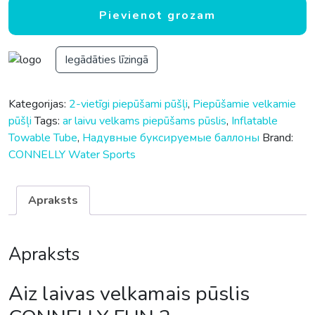
Pievienot grozam
Iegādāties līzingā
Kategorijas:
2-vietīgi piepūšami pūšļi
,
Piepūšamie velkamie
pūšļi
Tags:
ar laivu velkams piepūšams pūslis
,
Inflatable
Towable Tube
,
Надувные буксируемые баллоны
Brand:
CONNELLY Water Sports
Apraksts
Apraksts
Aiz laivas velkamais pūslis