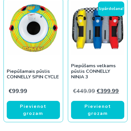
Izpārdošana!
Piepūšams velkams
Piepūšamais pūslis
pūslis CONNELLY
CONNELLY SPIN CYCLE
NINJA 3
Original pric
Curr
€
99.99
€
449.99
€
399.99
Pievienot
Pievienot
grozam
grozam