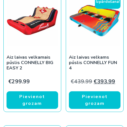
Izpārdošana!
Aiz laivas velkamais
Aiz laivas velkams
pūslis CONNELLY BIG
pūslis CONNELLY FUN
EASY 2
4
Original pric
Curr
€
299.99
€
439.99
€
393.99
Pievienot
Pievienot
grozam
grozam