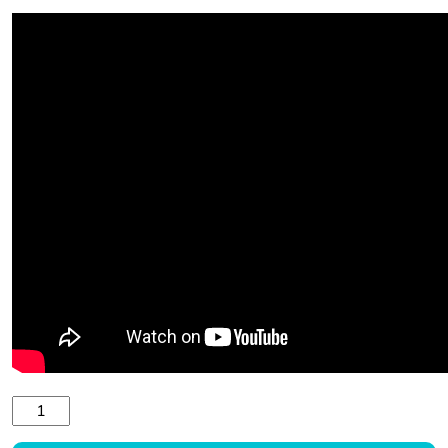
Aiz laivas velkamais pūslis CONNELLY FUN 2 daudzums