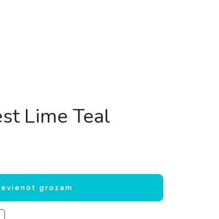
est Lime Teal
udzums
ievienot grozam