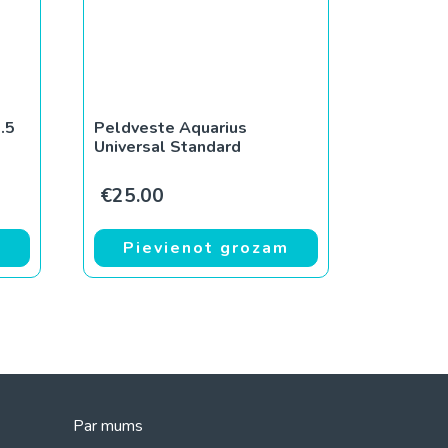
.5
Peldveste Aquarius
Universal Standard
€
25.00
m
Pievienot grozam
Par mums