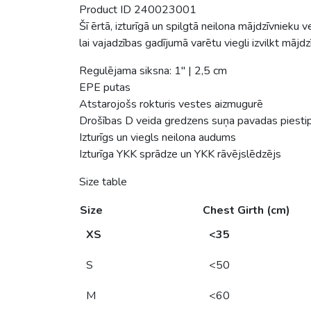
Product ID 240023001
Šī ērtā, izturīgā un spilgtā neilona mājdzīvnieku 
lai vajadzības gadījumā varētu viegli izvilkt mājd
Regulējama siksna: 1″ | 2,5 cm
EPE putas
Atstarojošs rokturis vestes aizmugurē
Drošības D veida gredzens suņa pavadas piestip
Izturīgs un viegls neilona audums
Izturīga YKK sprādze un YKK rāvējslēdzējs
Size table
Size
Chest Girth (cm)
XS
<35
S
<50
M
<60