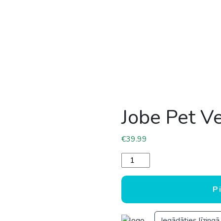
Jobe Pet V
€
39.99
Jobe Pet Vest Lime Teal da
P
Iegādāties līzingā