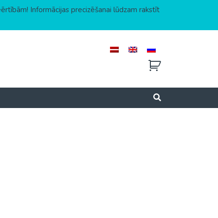
eērtībām! Informācijas precizēšanai lūdzam rakstīt