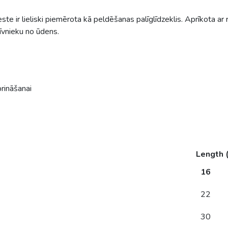
veste ir lieliski piemērota kā peldēšanas palīglīdzeklis. Aprīkota a
zīvnieku no ūdens.
rināšanai
Length 
16
22
30