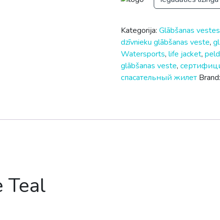
Kategorija:
Glābšanas veste
dzīvnieku glābšanas veste
,
g
Watersports
,
life jacket
,
pel
glābšanas veste
,
сертифиц
спасательный жилет
Brand
e Teal