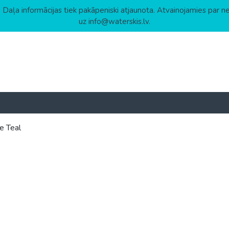
 Daļa informācijas tiek pakāpeniski atjaunota. Atvainojamies par n
uz info@waterskis.lv.
e Teal