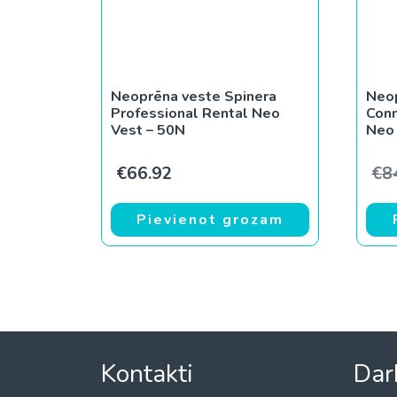
Neoprēna veste Spinera
Neop
Professional Rental Neo
Conn
Vest – 50N
Neo
€
66.92
€
8
Pievienot grozam
Kontakti
Dar