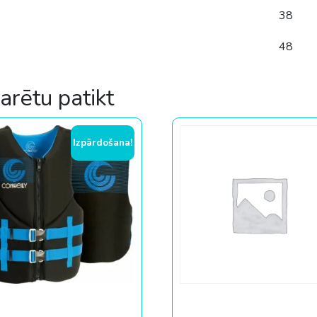
38
48
varētu patikt
Izpārdošana!