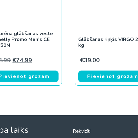
rēna glābšanas veste
elly Promo Men’s CE
Glābšanas riņķis VIRGO 2
 50N
kg
Original price was: €84.99.
Current price is: €74.99.
4.99
€
74.99
€
39.00
Pievienot grozam
Pievienot groza
ba laiks
Rekvizīti