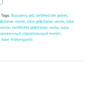
s
Tags:
Buoyancy aid
,
certified life jacket
,
lābšanas veste
,
Jobe glābšanas veste
,
Jobe
dveste
,
sertificēta glābšanas veste
,
suņu
ированный спасательный жилет
,
:
Jobe Watersports