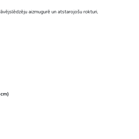
r rāvējslēdzēju aizmugurē un atstarojošu rokturi,
(cm)