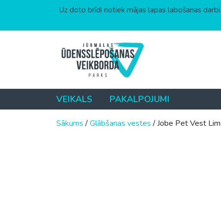
Uz doto brīdi notiek mājas lapas labošanas darbi.
Skip to content
VEIKALS
PAKALPOJUMI
Sākums
/
Glābšanas vestes
/ Jobe Pet Vest Lim