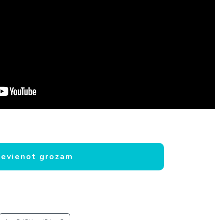
zums
ievienot grozam
n plostu airi
Tags:
canoe paddle
,
kanoe airis