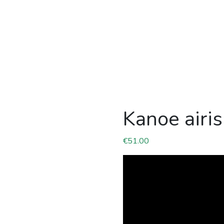
Kanoe airi
€
51.00