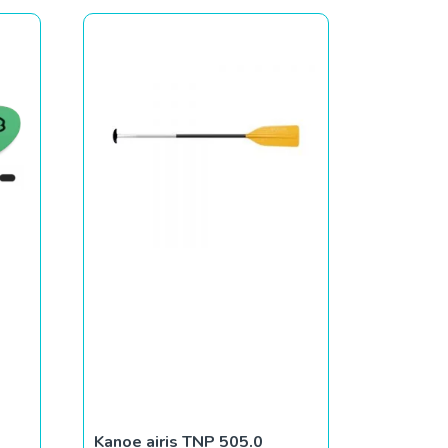
Kanoe airis TNP 505.0
€
47.00
m
Pievienot grozam