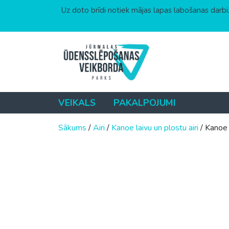
Uz doto brīdi notiek mājas lapas labošanas darbi.
Skip to content
VEIKALS
PAKALPOJUMI
Sākums
/
Airi
/
Kanoe laivu un plostu airi
/ Kanoe 