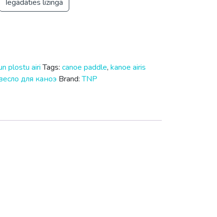
весло для каноэ
Brand:
TNP