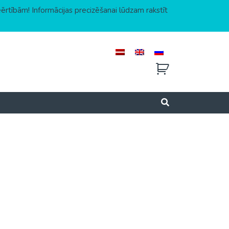
eērtībām! Informācijas precizēšanai lūdzam rakstīt