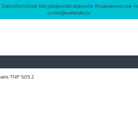
 Daļa informācijas tiek pakāpeniski atjaunota. Atvainojamies par n
uz info@waterskis.lv.
airis TNP 505.2