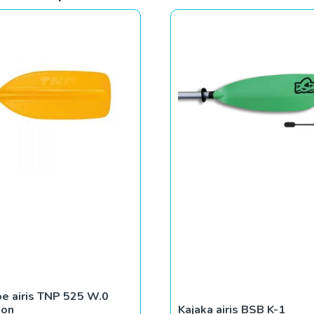
e airis TNP 525 W.0
bon
Kajaka airis BSB K-1
09.00
€
30.00
Pievienot grozam
Pievienot groza