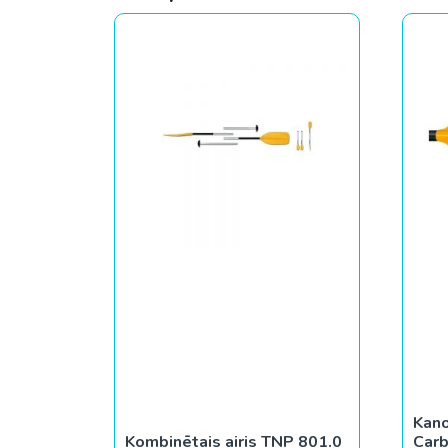
Kano
Kombinētais airis TNP 801.0
Car
€
79.00
€
1
Pievienot grozam