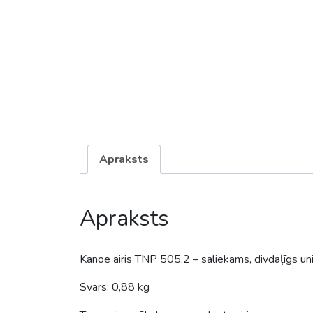
Apraksts
Apraksts
Kanoe airis TNP 505.2 – saliekams, divdaļīgs uni
Svars: 0,88 kg
Tips: universāls kanoe un plostu airis
Ražotājs: TNP Laminex ( Čehija)
Lāpstiņas materiāls: HDPE
Kāta materiāls: dūralumīnijs