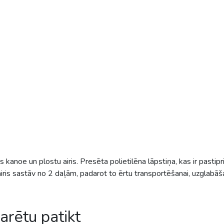
 kanoe un plostu airis. Presēta polietilēna lāpstiņa, kas ir pastipr
ris sastāv no 2 daļām, padarot to ērtu transportēšanai, uzglabāšan
varētu patikt