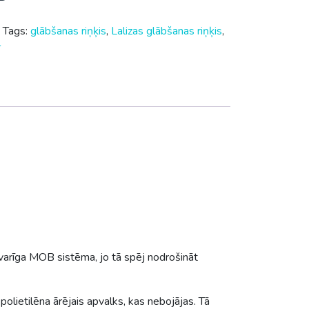
s
Tags:
glābšanas riņķis
,
Lalizas glābšanas riņķis
,
г
 svarīga MOB sistēma, jo tā spēj nodrošināt
polietilēna ārējais apvalks, kas nebojājas. Tā