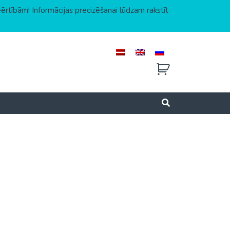
eērtībām! Informācijas precizēšanai lūdzam rakstīt