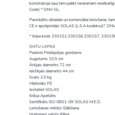
konstrukcija ļauj tam palikt neskartam neatkarī
Code) * DNV-GL.
Paredzēts izklaidei un komerciālai lietošanai, tam 
CE ir apstiprinājis SOLAS (L.S.A kodekss)*, D
* Impa kods 330151,330156,330157, 3301
DATU LAPAS
Padomi Peldspējas gredzens
Augstums 10,5 cm
Ārējais diametrs 72 cm
Iekšējais diametrs 44 cm
Svars 2,5 kg
Materiāls PE
Iestatiet SOLAS
Krāsa Apelsīns
Sertifikāts ISO 0801-09 SOLAS M.E.D.
Lietošanas mērķis Glābšana
Izcelsmes valsts Itālija