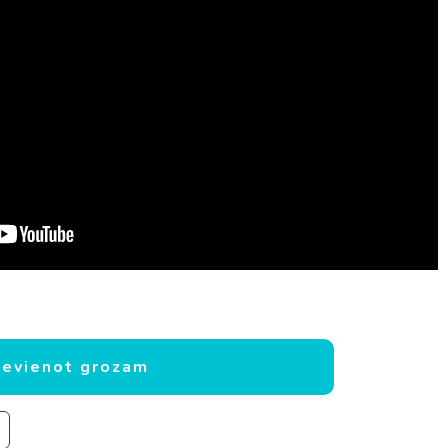
iņķis daudzums
ievienot grozam