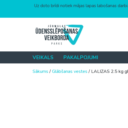
Uz doto brīdi notiek mājas lapas labošanas darbi.
Skip to content
VEIKALS
PAKALPOJUMI
Sākums
/
Glābšanas vestes
/ LALIZAS 2.5 kg gl