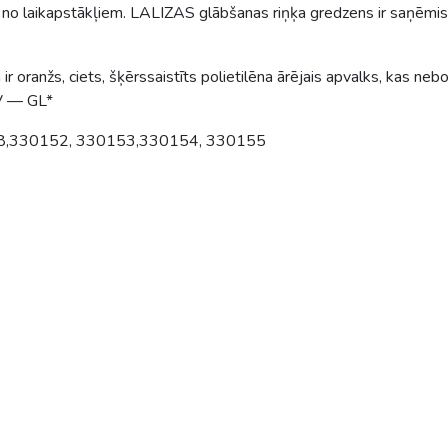
gi no laikapstākļiem. LALIZAS glābšanas riņķa gredzens ir saņēm
ir oranžs, ciets, šķērssaistīts polietilēna ārējais apvalks, kas neb
NV — GL*
58,330152, 330153,330154, 330155