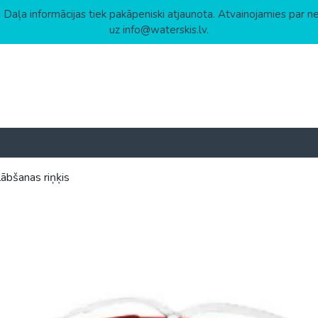
 Daļa informācijas tiek pakāpeniski atjaunota. Atvainojamies par n
uz info@waterskis.lv.
ābšanas riņķis