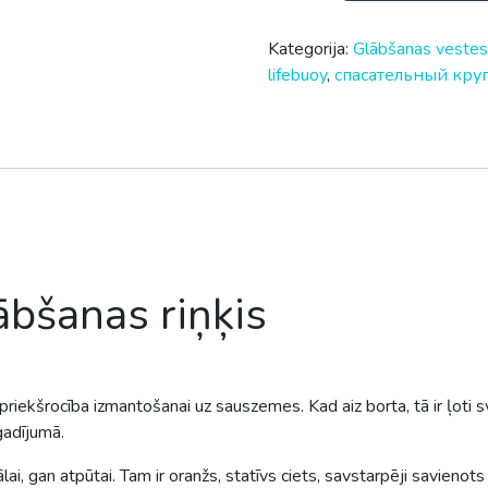
Kategorija:
Glābšanas veste
lifebuoy
,
спасательный кру
ābšanas riņķis
ir priekšrocība izmantošanai uz sauszemes. Kad aiz borta, tā ir ļoti
gadījumā.
, gan atpūtai. Tam ir oranžs, statīvs ciets, savstarpēji savienots 