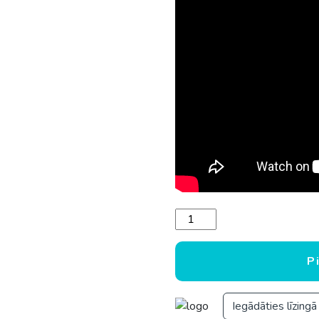
LALIZAS 2.5 kg glābšanas r
P
Iegādāties līzingā