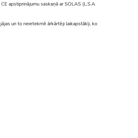
is CE apstiprinājumu saskaņā ar SOLAS (L.S.A
ojājas un to neietekmē ārkārtēji laikapstākļi, ko