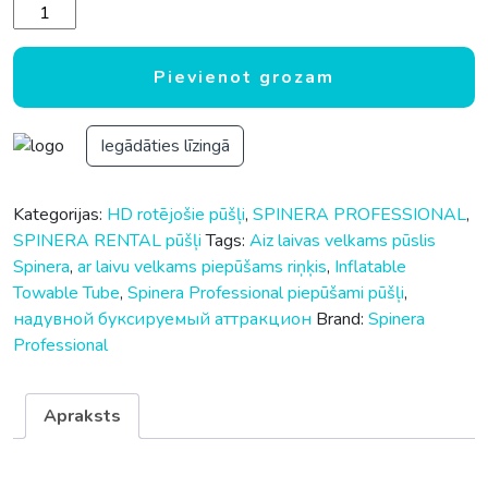
Rotējošs pūslis Spinera Professional Endless Ride 4-6 daudz
Pievienot grozam
Iegādāties līzingā
Kategorijas:
HD rotējošie pūšļi
,
SPINERA PROFESSIONAL
,
SPINERA RENTAL pūšļi
Tags:
Aiz laivas velkams pūslis
Spinera
,
ar laivu velkams piepūšams riņķis
,
Inflatable
Towable Tube
,
Spinera Professional piepūšami pūšļi
,
надувной буксируемый аттракцион
Brand:
Spinera
Professional
Apraksts