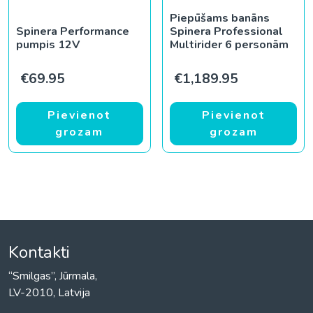
Piepūšams banāns
Spinera Performance
Spinera Professional
pumpis 12V
Multirider 6 personām
€
69.95
€
1,189.95
Pievienot
Pievienot
grozam
grozam
Kontakti
“Smilgas”, Jūrmala,
LV-2010, Latvija