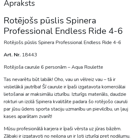
Apraksts
Rotējošs pūslis Spinera
Professional Endless Ride 4-6
Rotējošs pūslis Spinera Professional Endless Ride 4-6
Art. Nr.
18443
Rotējoša caurule 6 personām – Aqua Roulette
Tas nevarētu būt labāk! Oho, vau un vēlreiz vau – tā ir
vislielākā jautrība! Šī caurule ir īpaši izgatavota komerciālai
lietošanai ar maksimālu izturību. Izturīgs materiāls, daudzie
rokturi un izcilā Spinera kvalitāte padara šo rotējošo cauruli
par jūsu ūdens sporta staciju uzmanību un pievilcību, un ļauj
kases aparātam zvanīt!
Mūsu profesionālā karjera ir īpaši vērsta uz jūras bāzēm.
Zābaki ir izgatavoti no neilona un ir ļoti izturīgi pret nodilumu.