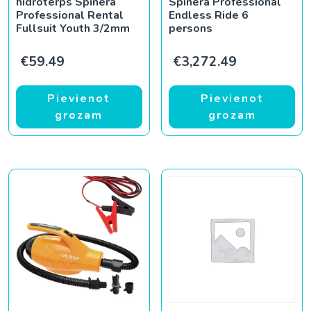
hidrotērps Spinera
Spinera Professional
Professional Rental
Endless Ride 6
Fullsuit Youth 3/2mm
persons
€
59.49
€
3,272.49
Pievienot
Pievienot
grozam
grozam