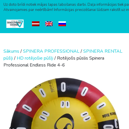
Uz doto brīdi notiek mājas lapas labošanas darbi. Daļa informācijas tiek pa
Atvainojamies par neērtībām! Informācijas precizēšanai lūdzam rakstīt uz i
Skip to content
Sākums
/
SPINERA PROFESSIONAL
/
SPINERA RENTAL
pūšļi
/
HD rotējošie pūšļi
/ Rotējošs pūslis Spinera
Professional Endless Ride 4-6