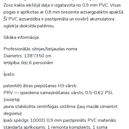
Zoss kakla iekšējā daļa ir izgatavota no 0,9 mm PVC. Visas
pogas ir aprīkotas ar 0,8 mm brezenta aizsargpaliktni apakšā.
Šī PVC aizsardzība ir pastiprināta un novērš akumulatora
oglekļa dioksīda patēriņu.
Sīkāka informācija:
Profesionālās sērijas/lieljaudas noma
Diametrs: 138″/350 cm
Ietilpība: līdz 6 personām
Īpašs:
patentēti ātras piepūšanas H3 vārsti
PRV — spiediena samazināšanas vārsts, 0,5–0,62 PSI,
(violeta)
jauna stabilizēta centrifūgas sistēma (ļauj mazāk izmantot
degvielu)
īpaši spēcīgs 1000D, 0,9 mm pastiprināts PVC materiāls
standarta aprīkojums: 1 remonta komplekts, 1 soma