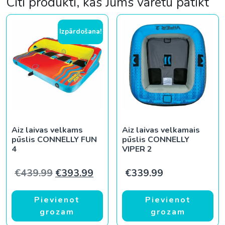
Citi produkti, kas Jums varētu patikt
Izpārdošana!
Aiz laivas velkams
Aiz laivas velkamais
pūslis CONNELLY FUN
pūslis CONNELLY
4
VIPER 2
Original price was: €439.99.
Current price is: €393.99.
€
439.99
€
393.99
€
339.99
Pievienot
Pievienot
grozam
grozam