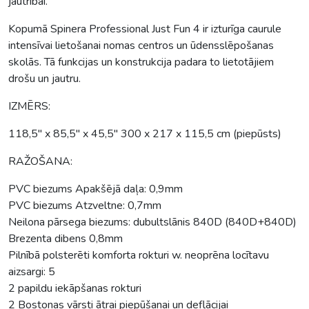
jautrībai.
Kopumā Spinera Professional Just Fun 4 ir izturīga caurule
intensīvai lietošanai nomas centros un ūdensslēpošanas
skolās. Tā funkcijas un konstrukcija padara to lietotājiem
drošu un jautru.
IZMĒRS:
118,5″ x 85,5″ x 45,5″ 300 x 217 x 115,5 cm (piepūsts)
RAŽOŠANA:
PVC biezums Apakšējā daļa: 0,9mm
PVC biezums Atzveltne: 0,7mm
Neilona pārsega biezums: dubultslānis 840D (840D+840D)
Brezenta dibens 0,8mm
Pilnībā polsterēti komforta rokturi w. neoprēna locītavu
aizsargi: 5
2 papildu iekāpšanas rokturi
2 Bostonas vārsti ātrai piepūšanai un deflācijai