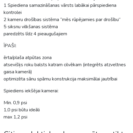
1 Spiediena samazināšanas vārsts labākai pārspiediena
kontrolei
2 kameru drošības sistēma “mēs rūpējamies par drošību”
5 siksnu vilkšanas sistēma
paredzēts līdz 4 pieaugušajiem
ĪPAŠI:
ērta/plaša atpūtas zona
atsevišķs roku balsts katram cilvēkam (integrēts atzveltnes
gaisa kamerā)
optimizēta sānu spārnu konstrukcija maksimālai jautrībai
Spiediens iekšējai kamerai:
Min. 0,9 psi
1,0 psi būtu ideāli
max 1,2 psi