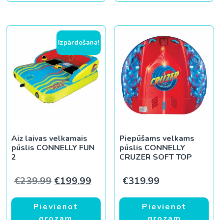
Izpārdošana!
Aiz laivas velkamais
Piepūšams velkams
pūslis CONNELLY FUN
pūslis CONNELLY
2
CRUZER SOFT TOP
Original price was: €239.99.
Current price is: €199.99.
€
239.99
€
199.99
€
319.99
Pievienot
Pievienot
grozam
grozam