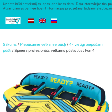
Uz doto brīdi notiek mājas lapas labošanas darbi. Daļa informācijas tiek pa
Atvainojamies par neērtībām! Informācijas precizēšanai lūdzam rakstīt uz i
Skip to content
Sākums
/
Piepūšamie velkamie pūšļi
/
4- vietīgi piepūšami
pūšļi
/ Spinera profesionāls velkams pūslis Just Fun 4