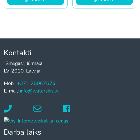
Kontakti
“Smilgas”, Jūrmala,
LV-2010, Latvija
Mob.:
+371 28067676
E-mail:
info@waterskis.lv
Darba laiks