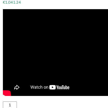
€
1,041.24
Spinera profesionāls velkams pūslis Just Fun 4 daudzums