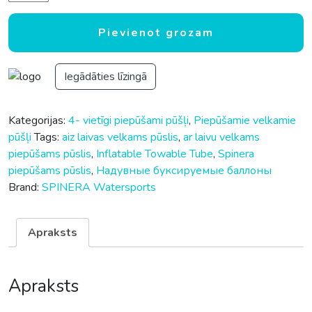
Pievienot grozam
Iegādāties līzingā
Kategorijas:
4- vietīgi piepūšami pūšļi
,
Piepūšamie velkamie
pūšļi
Tags:
aiz laivas velkams pūslis
,
ar laivu velkams
piepūšams pūslis
,
Inflatable Towable Tube
,
Spinera
piepūšams pūslis
,
Надувные буксируемые баллоны
Brand:
SPINERA Watersports
Apraksts
Apraksts