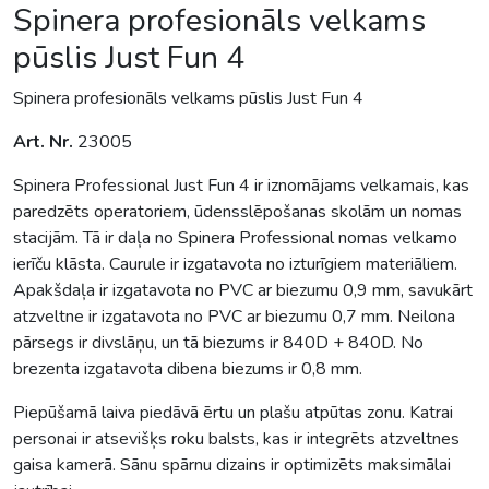
Spinera profesionāls velkams
pūslis Just Fun 4
Spinera profesionāls velkams pūslis Just Fun 4
Art. Nr.
23005
Spinera Professional Just Fun 4 ir iznomājams velkamais, kas
paredzēts operatoriem, ūdensslēpošanas skolām un nomas
stacijām. Tā ir daļa no Spinera Professional nomas velkamo
ierīču klāsta. Caurule ir izgatavota no izturīgiem materiāliem.
Apakšdaļa ir izgatavota no PVC ar biezumu 0,9 mm, savukārt
atzveltne ir izgatavota no PVC ar biezumu 0,7 mm. Neilona
pārsegs ir divslāņu, un tā biezums ir 840D + 840D. No
brezenta izgatavota dibena biezums ir 0,8 mm.
Piepūšamā laiva piedāvā ērtu un plašu atpūtas zonu. Katrai
personai ir atsevišķs roku balsts, kas ir integrēts atzveltnes
gaisa kamerā. Sānu spārnu dizains ir optimizēts maksimālai