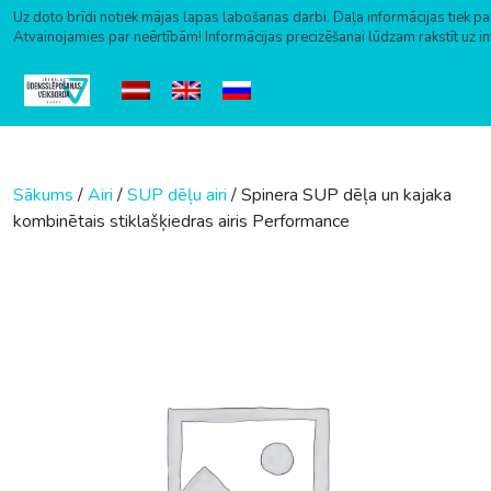
Uz doto brīdi notiek mājas lapas labošanas darbi. Daļa informācijas tiek pa
Atvainojamies par neērtībām! Informācijas precizēšanai lūdzam rakstīt uz i
Skip to content
Sākums
/
Airi
/
SUP dēļu airi
/ Spinera SUP dēļa un kajaka
kombinētais stiklašķiedras airis Performance