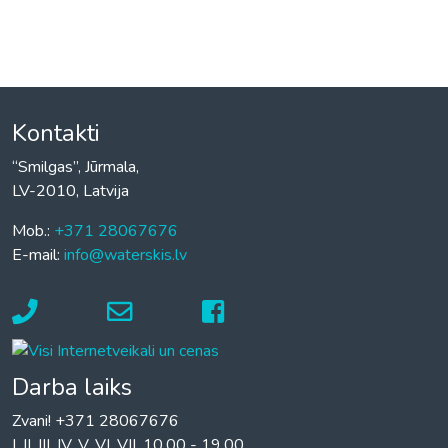
Kontakti
“Smilgas”, Jūrmala,
LV-2010, Latvija
Mob.:
+371 28067676
E-mail:
info@waterskis.lv
Darba laiks
Zvani! +371 28067676
I. II. III. IV. V. VI. VII. 10.00 - 19.00