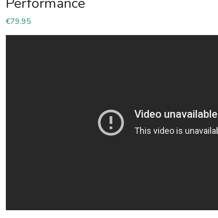
Performance
€
79.95