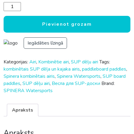
Spinera SUP dēļa un kajaka kombinētais stiklašķiedras airis 
Pievienot grozam
Iegādāties līzingā
Kategorijas:
Airi
,
Kombinētie airi
,
SUP dēļu airi
Tags:
kombinētais SUP dēļa un kajaka airis
,
paddleboard paddles
,
Spinera kombinētais airis
,
Spinera Watersports
,
SUP board
paddles
,
SUP dēļu airi
,
Весла для SUP-доски
Brand:
SPINERA Watersports
Apraksts
Apraksts