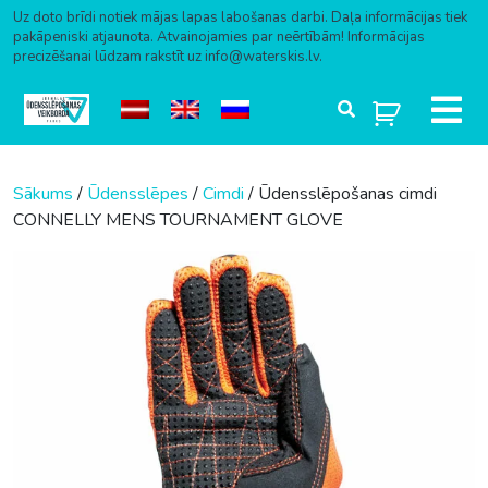
Uz doto brīdi notiek mājas lapas labošanas darbi. Daļa informācijas tiek
pakāpeniski atjaunota. Atvainojamies par neērtībām! Informācijas
precizēšanai lūdzam rakstīt uz info@waterskis.lv.
Skip to content
Sākums
/
Ūdensslēpes
/
Cimdi
/ Ūdensslēpošanas cimdi
CONNELLY MENS TOURNAMENT GLOVE