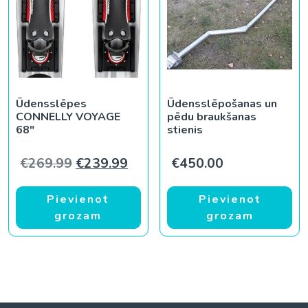
Ūdensslēpes
Ūdensslēpošanas un
CONNELLY VOYAGE
pēdu braukšanas
68″
stienis
Original price was: €269.99.
Current price is: €239.99.
€
269.99
€
239.99
€
450.00
Pievienot
Pievienot
grozam
grozam