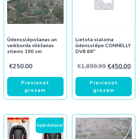
Ūdensslēpošanas un
Lietota slaloma
veikborda vilkšanas
ūdensslēpe CONNELLY
stienis 190 cm
DV8 66″
Original pr
Cur
€
250.00
€
1,899.99
€
450.00
Pievienot
Pievienot
grozam
grozam
Izpārdošana!