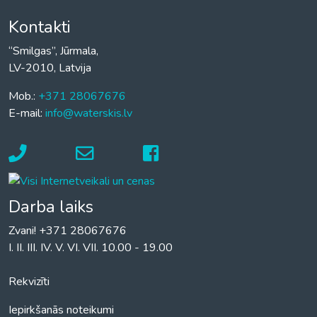
Kontakti
“Smilgas”, Jūrmala,
LV-2010, Latvija
Mob.:
+371 28067676
E-mail:
info@waterskis.lv
Darba laiks
Zvani! +371 28067676
I. II. III. IV. V. VI. VII. 10.00 - 19.00
Rekvizīti
Iepirkšanās noteikumi