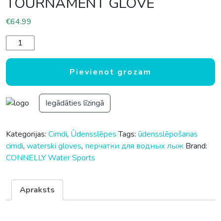
TOURNAMENT GLOVE
€
64.99
Ūdensslēpošanas cimdi CONNELLY MENS TOURNAMENT G
Pievienot grozam
Iegādāties līzingā
Kategorijas:
Cimdi
,
Ūdensslēpes
Tags:
ūdensslēpošanas
cimdi
,
waterski gloves
,
перчатки для водных лыж
Brand:
CONNELLY Water Sports
Apraksts