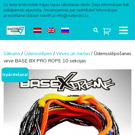
Uz doto brīdi notiek mājas lapas labošanas darbi. Daļa informācijas tiek
pakāpeniski atjaunota. Atvainojamies par neērtībām! Informācijas
precizēšanai lūdzam rakstīt uz info@waterskis.lv.
Skip to content
Sākums
/
Ūdensslēpes
/
Virves un rokturi
/ Ūdensslēpošanas
virve BASE BX PRO ROPE 10 sekcijas
Izpārdošana!