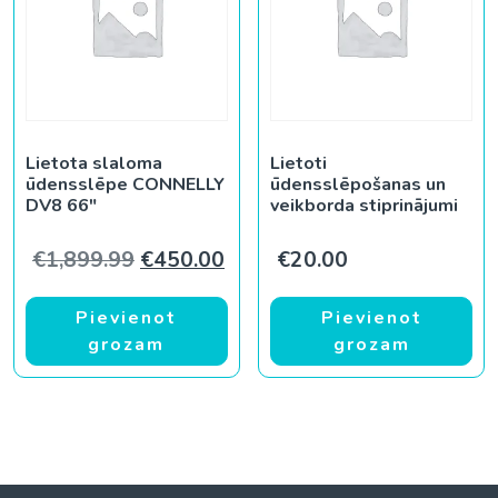
Lietota slaloma
Lietoti
ūdensslēpe CONNELLY
ūdensslēpošanas un
DV8 66″
veikborda stiprinājumi
Original price was: €1,899.99.
Current price is: €450.00.
€
1,899.99
€
450.00
€
20.00
Pievienot
Pievienot
grozam
grozam