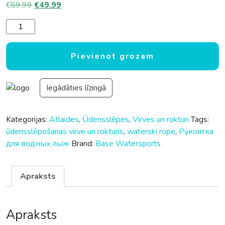
Original price was: €59.99.
Current price is: €49.99.
€
59.99
€
49.99
Ūdensslēpošanas virve BASE BX PRO ROPE 10 sekcijas dau
Pievienot grozam
Iegādāties līzingā
Kategorijas:
Atlaides
,
Ūdensslēpes
,
Virves un rokturi
Tags:
ūdensslēpošanas virve un rokturis
,
waterski rope
,
Рукоятка
для водных лыж
Brand:
Base Watersports
Apraksts
Apraksts