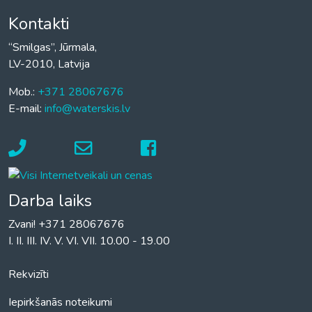
Kontakti
“Smilgas”, Jūrmala,
LV-2010, Latvija
Mob.:
+371 28067676
E-mail:
info@waterskis.lv
Darba laiks
Zvani! +371 28067676
I. II. III. IV. V. VI. VII. 10.00 - 19.00
Rekvizīti
Iepirkšanās noteikumi