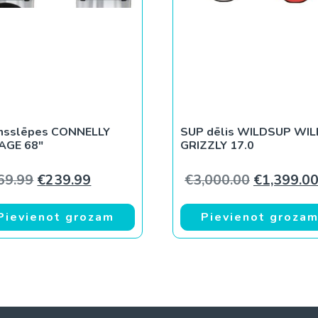
nsslēpes CONNELLY
SUP dēlis WILDSUP WIL
AGE 68″
GRIZZLY 17.0
.00.
Original price was: €269.99.
Current price is: €239.99.
Original p
69.99
€
239.99
€
3,000.00
€
1,399.0
Pievienot grozam
Pievienot groza