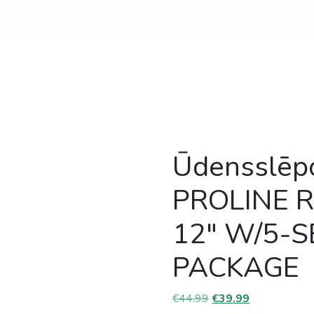
Ūdensslēpo
PROLINE 
12″ W/5-
PACKAGE
Original price was: €
Current price 
€
44.99
€
39.99