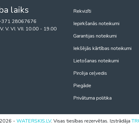
ba laiks
Rekvizīti
! +371 28067676
Iepirkšanās noteikumi
II. IV. V. VI. VII. 10.00 - 19.00
Garantijas noteikumi
Iekšējās kārtības noteikumi
Lietošanas noteikumi
Pircēja ceļvedis
Piegāde
Privātuma politika
2026 -
WATERSKIS.LV
. Visas tiesības rezervētas. Izstrādāja
TR