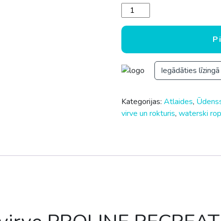
Ūdensslēpošanas virve P
P
Iegādāties līzingā
Kategorijas:
Atlaides
,
Ūdens
virve un rokturis
,
waterski ro