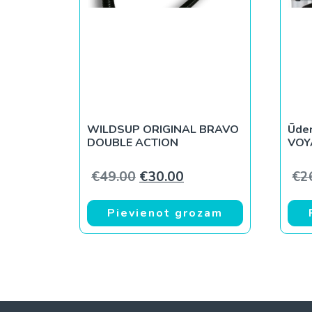
WILDSUP ORIGINAL BRAVO
Ūde
DOUBLE ACTION
VOY
Original price was: €49.00.
Current price is: €30
€
49.00
€
30.00
€
2
Pievienot grozam