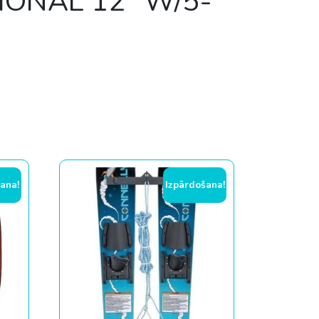
TIONAL 12″ W/5-
ana!
Izpārdošana!