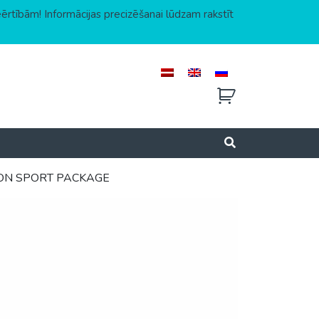
eērtībām! Informācijas precizēšanai lūdzam rakstīt
TION SPORT PACKAGE