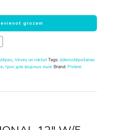
ROLINE RECREATIONAL 12" W/5-SECTION SPORT PACKAGE d
ievienot grozam
slēpes
,
Virves un rokturi
Tags:
ūdensslēpošanas
pe
,
трос для водных лыж
Brand:
Proline