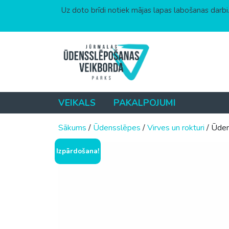
Uz doto brīdi notiek mājas lapas labošanas darbi.
Skip to content
VEIKALS
PAKALPOJUMI
Sākums
/
Ūdensslēpes
/
Virves un rokturi
/ Ūde
Izpārdošana!