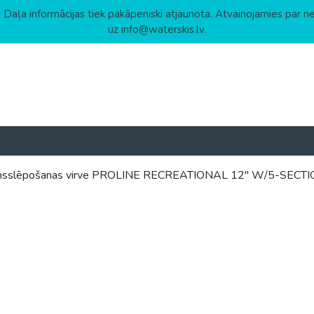
 Daļa informācijas tiek pakāpeniski atjaunota. Atvainojamies par n
uz info@waterskis.lv.
nsslēpošanas virve PROLINE RECREATIONAL 12″ W/5-SEC