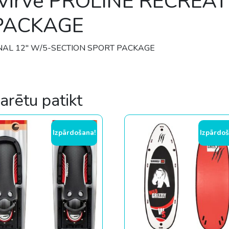
 virve PROLINE RECREA
PACKAGE
IONAL 12″ W/5-SECTION SPORT PACKAGE
varētu patikt
Izpārdošana!
Izpārdoš