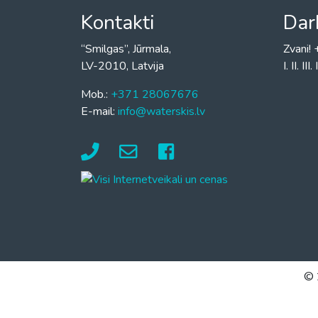
Kontakti
Dar
“Smilgas”, Jūrmala,
Zvani
LV-2010, Latvija
I. II. I
Mob.:
+371 28067676
E-mail:
info@waterskis.lv
© 