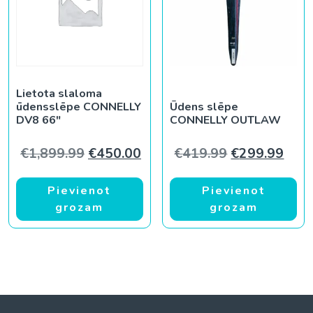
Lietota slaloma
ūdensslēpe CONNELLY
Ūdens slēpe
DV8 66″
CONNELLY OUTLAW
Original price was: €1,899.99.
Current price is: €450.00.
Original pric
Curr
€
1,899.99
€
450.00
€
419.99
€
299.99
Pievienot
Pievienot
grozam
grozam