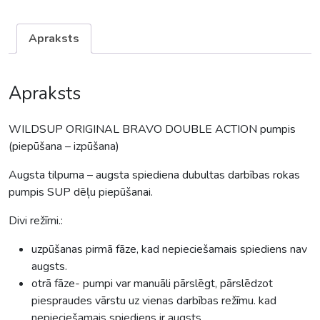
Apraksts
Apraksts
WILDSUP ORIGINAL BRAVO DOUBLE ACTION pumpis
(piepūšana – izpūšana)
Augsta tilpuma – augsta spiediena dubultas darbības rokas
pumpis SUP dēļu piepūšanai.
Divi režīmi.:
uzpūšanas pirmā fāze, kad nepieciešamais spiediens nav
augsts.
otrā fāze- pumpi var manuāli pārslēgt, pārslēdzot
piespraudes vārstu uz vienas darbības režīmu. kad
nepieciešamais spiediens ir augsts