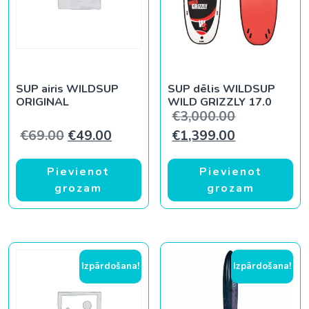
SUP airis WILDSUP
SUP dēlis WILDSUP
ORIGINAL
WILD GRIZZLY 17.0
Original pri
€
3,000.00
Original price was: €69.00.
Current price is: €49.00.
Current pric
€
69.00
€
49.00
€
1,399.00
Pievienot
Pievienot
grozam
grozam
Izpārdošana!
Izpārdošana!