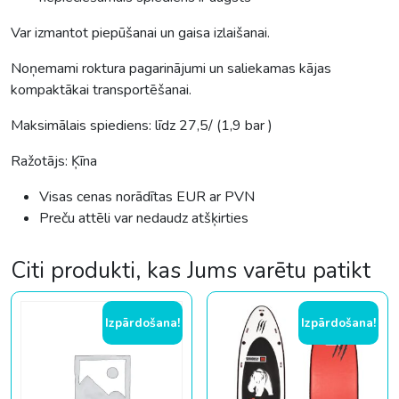
Var izmantot piepūšanai un gaisa izlaišanai.
Noņemami roktura pagarinājumi un saliekamas kājas
kompaktākai transportēšanai.
Maksimālais spiediens: līdz 27,5/ (1,9 bar )
Ražotājs: Ķīna
Visas cenas norādītas EUR ar PVN
Preču attēli var nedaudz atšķirties
Citi produkti, kas Jums varētu patikt
Izpārdošana!
Izpārdošana!