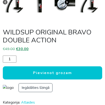
WILDSUP ORIGINAL BRAVO
DOUBLE ACTION
Original price was: €49.00.
Current price is: €30.00.
€
49.00
€
30.00
WILDSUP ORIGINAL BRAVO DOUBLE ACTION daudzums
Pievienot grozam
Iegādāties līzingā
Kategorija:
Atlaides