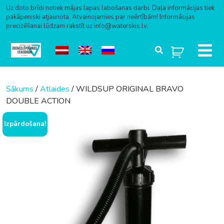
Uz doto brīdi notiek mājas lapas labošanas darbi. Daļa informācijas tiek
pakāpeniski atjaunota. Atvainojamies par neērtībām! Informācijas
precizēšanai lūdzam rakstīt uz info@waterskis.lv.
Skip to content
Sākums
/
Atlaides
/ WILDSUP ORIGINAL BRAVO
DOUBLE ACTION
Izpārdošana!