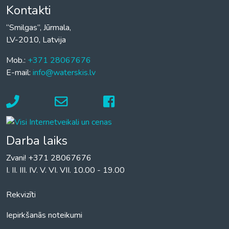
Kontakti
“Smilgas”, Jūrmala,
LV-2010, Latvija
Mob.:
+371 28067676
E-mail:
info@waterskis.lv
Darba laiks
Zvani! +371 28067676
I. II. III. IV. V. VI. VII. 10.00 - 19.00
Rekvizīti
Iepirkšanās noteikumi