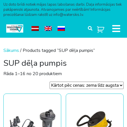
Uz doto brīdi notiek mājas lapas labošanas darbi. Daļa informācijas tiek
pakāpeniski atjaunota. Atvainojamies par neērtībām! Informācijas
precizēšanai lūdzam rakstīt uz info@waterskis.lv.
Skip to content
Sākums
/ Products tagged “SUP dēļa pumpis”
SUP dēļa pumpis
Sorted by price: low to high
Rāda 1–16 no 20 produktiem