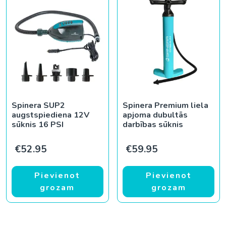
Spinera SUP2
Spinera Premium liela
augstspiediena 12V
apjoma dubultās
sūknis 16 PSI
darbības sūknis
€
52.95
€
59.95
Pievienot
Pievienot
grozam
grozam