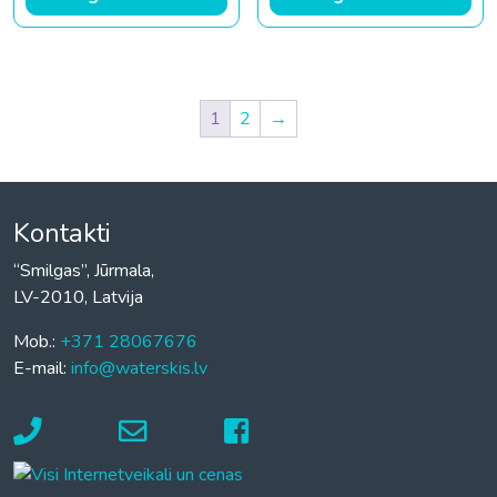
1
2
→
Kontakti
“Smilgas”, Jūrmala,
LV-2010, Latvija
Mob.:
+371 28067676
E-mail:
info@waterskis.lv