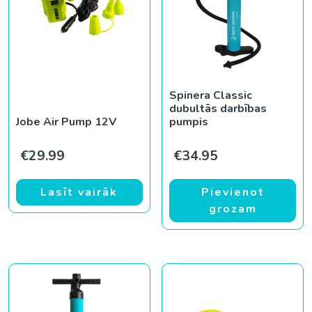
Spinera Classic
dubultās darbības
Jobe Air Pump 12V
pumpis
€
29.99
€
34.95
Lasīt vairāk
Pievienot
grozam