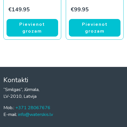
€
149.95
€
99.95
Pievienot
Pievienot
grozam
grozam
Kontakti
“Smilgas”, Jūrmala,
LV-2010, Latvija
Mob.:
+371 28067676
E-mail:
info@waterskis.lv