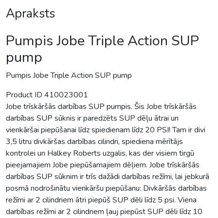
Apraksts
Pumpis Jobe Triple Action SUP
pump
Pumpis Jobe Triple Action SUP pump
Product ID 410023001
Jobe trīskāršās darbības SUP pumpis. Šis Jobe trīskāršās
darbības SUP sūknis ir paredzēts SUP dēļu ātrai un
vienkāršai piepūšanai līdz spiedienam līdz 20 PSI! Tam ir divi
3,5 litru divkāršas darbības cilindri, spiediena mērītājs
kontrolei un Halkey Roberts uzgalis, kas der visiem tirgū
pieejamajiem Jobe piepūšamajiem dēļiem. Jobe trīskāršās
darbības SUP sūknim ir trīs dažādi darbības režīmi, lai jebkurā
posmā nodrošinātu vienkāršu piepūšanu: Divkāršās darbības
režīmi ar 2 cilindriem ātri piepūš SUP dēli līdz 5 psi. Viena
darbības režīmi ar 2 cilindriem ļauj piepūst SUP dēli līdz 10