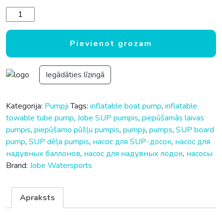
Pumpis Jobe Triple Action SUP pump daudzums
Pievienot grozam
Iegādāties līzingā
Kategorija:
Pumpji
Tags:
inflatable boat pump
,
inflatable
towable tube pump
,
Jobe SUP pumpis
,
piepūšamās laivas
pumpis
,
piepūšamo pūšļu pumpis
,
pumpji
,
pumps
,
SUP board
pump
,
SUP dēļa pumpis
,
насос для SUP-досок
,
насос для
надувных баллонов
,
насос для надувных лодок
,
насосы
Brand:
Jobe Watersports
Apraksts