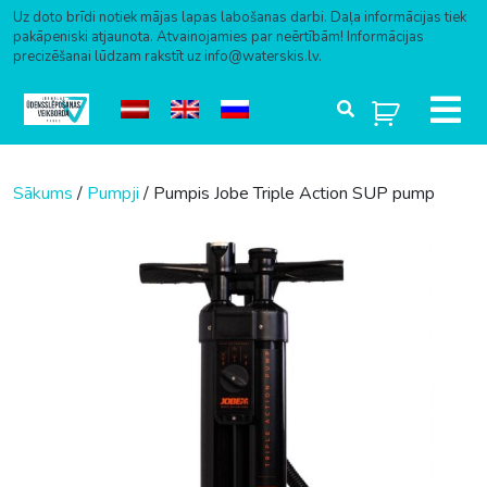
Uz doto brīdi notiek mājas lapas labošanas darbi. Daļa informācijas tiek
pakāpeniski atjaunota. Atvainojamies par neērtībām! Informācijas
precizēšanai lūdzam rakstīt uz info@waterskis.lv.
Skip to content
Sākums
/
Pumpji
/ Pumpis Jobe Triple Action SUP pump