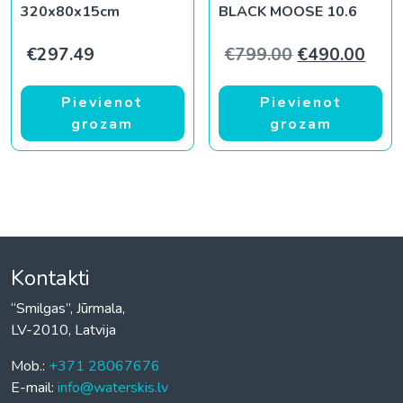
320x80x15cm
BLACK MOOSE 10.6
Original pric
Curr
€
297.49
€
799.00
€
490.00
Pievienot
Pievienot
grozam
grozam
Kontakti
“Smilgas”, Jūrmala,
LV-2010, Latvija
Mob.:
+371 28067676
E-mail:
info@waterskis.lv