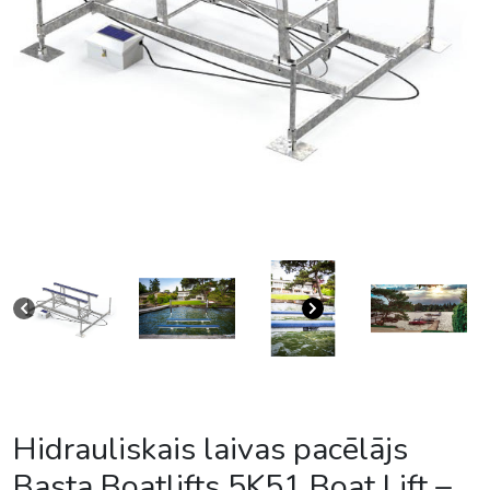
Hidrauliskais laivas pacēlājs
Basta Boatlifts 5K51 Boat Lift –