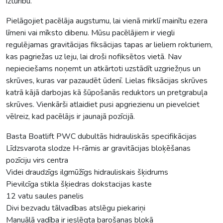
izturību.
Pielāgojiet pacēlāja augstumu, lai vienā mirklī mainītu ezera
līmeni vai mīksto dibenu. Mūsu pacēlājiem ir viegli
regulējamas gravitācijas fiksācijas tapas ar lieliem rokturiem,
kas pagriežas uz leju, lai droši nofiksētos vietā. Nav
nepieciešams noņemt un atkārtoti uzstādīt uzgriežņus un
skrūves, kuras var pazaudēt ūdenī. Lielas fiksācijas skrūves
katrā kājā darbojas kā šūpošanās reduktors un pretgrabuļa
skrūves. Vienkārši atlaidiet pusi apgriezienu un pievelciet
vēlreiz, kad pacēlājs ir jaunajā pozīcijā.
Basta Boatlift PWC dubultās hidrauliskās specifikācijas
Līdzsvarota slodze H-rāmis ar gravitācijas bloķēšanas
pozīciju virs centra
Videi draudzīgs ilgmūžīgs hidrauliskais šķidrums
Pievilcīga stikla šķiedras dokstacijas kaste
12 vatu saules panelis
Divi bezvadu tālvadības atslēgu piekariņi
Manuālā vadība ir ieslēgta barošanas blokā