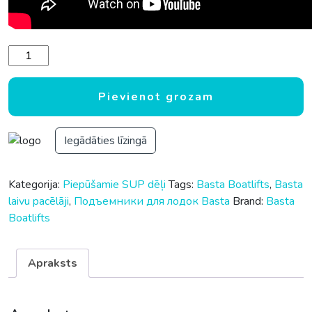
Hidrauliskais laivas pacēlājs Basta Boatlifts 5K51 Boat Lift 
Pievienot grozam
Iegādāties līzingā
Kategorija:
Piepūšamie SUP dēļi
Tags:
Basta Boatlifts
,
Basta
laivu pacēlāji
,
Подъемники для лодок Basta
Brand:
Basta
Boatlifts
Apraksts