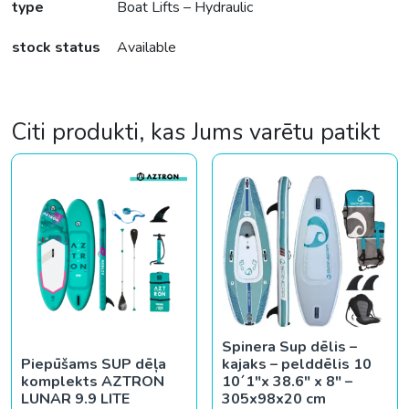
type
Boat Lifts – Hydraulic
stock status
Available
Citi produkti, kas Jums varētu patikt
Spinera Sup dēlis –
Piepūšams SUP dēļa
kajaks – pelddēlis 10
komplekts AZTRON
10´1″x 38.6″ x 8″ –
LUNAR 9.9 LITE
305x98x20 cm