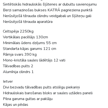
Sintētiskās hidrauliskās šļūtenes ar dubultu savienojumu
Berzi samazinošas bukses KATRĀ pagrieziena punktā
Nerūsējošā tērauda cilindru veidgabali un šļūteņu gali
Nerūsējošā tērauda aparatūra
Celtspēja 2250kg
Vertikālais pacēlājs 130cm
Minimālais ūdens dziļums 55 cm
Standarta kājas garums 121 cm
Rāmja svars 390 kg
Mono-kristāla saules lādētājs 12 vati
Tālvadības pults 2
Alumīnija cilindrs 1
Ietver
Divi bezvadu tālvadības pults atslēgu piekariņi
Hidrauliskais barošanas bloks ar saules uzlādes paneli
Pilna garuma gultas ar paklāju
Kājas un pēdas