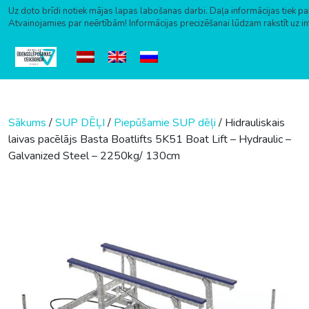
Uz doto brīdi notiek mājas lapas labošanas darbi. Daļa informācijas tiek pa
Atvainojamies par neērtībām! Informācijas precizēšanai lūdzam rakstīt uz i
Skip to content
Sākums
/
SUP DĒĻI
/
Piepūšamie SUP dēļi
/ Hidrauliskais
laivas pacēlājs Basta Boatlifts 5K51 Boat Lift – Hydraulic –
Galvanized Steel – 2250kg/ 130cm