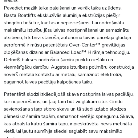
veikals.
Pavadiet mazāk laika palaišanai un vairāk laika uz ūdens.
Basta Boatlifts ekskluzīvās alumīnija ekstrūzijas piešķir
stingrību tieši tur, kur tas ir nepieciešams. Lai nodrošinātu
maksimālu izturību jūsu laivas nostiprināšanai un samazinātu
atsitienu, 5 k brīvi stāvošā, autonomā laivas pacēlāja gludajā
aeroformā ir mūsu patentētais Over-Center™ gravitācijas
bloķēšanas dizains ar Balanced Load™ H rāmja tehnoloģiju.
Delrin® bukses nodrošina šarnīra punktu ciešāku un
vienmērīgāku darbību. Augstas izturības polimēru konstrukcija
novērš metāla kontaktu ar metālu, samazinot elektrolīzi,
pagarinot laivas pacēlāja kalpošanas laiku.
Patentētā slodzi izkliedējošā skava nostiprina laivas pacēlāju,
kur nepieciešams, un ļauj tam būt vieglākam citur. Cimdu
savienošana starp stipro skavu un tā sliedi uzlabo slodzes
pārnesi uz šarnīra tapām, samazinot vietējo spriegumu. Skava,
kas atbalsta katru šarnīra tapu, ir pieskrūvēta, nevis metināta
vietā, lai ļautu alumīnija sliedei saglabāt savu maksimālo