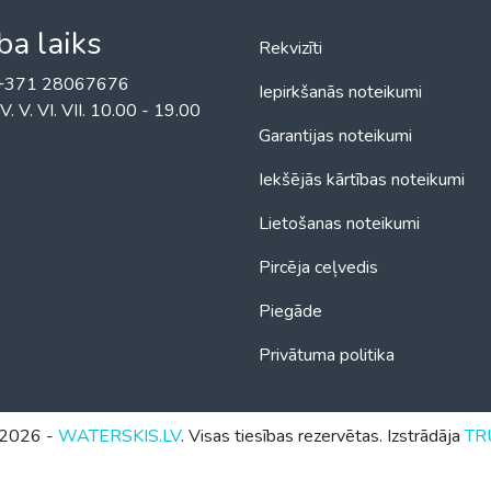
ba laiks
Rekvizīti
! +371 28067676
Iepirkšanās noteikumi
II. IV. V. VI. VII. 10.00 - 19.00
Garantijas noteikumi
Iekšējās kārtības noteikumi
Lietošanas noteikumi
Pircēja ceļvedis
Piegāde
Privātuma politika
2026 -
WATERSKIS.LV
. Visas tiesības rezervētas. Izstrādāja
TR