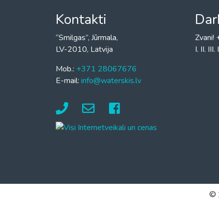
Kontakti
Dar
“Smilgas”, Jūrmala,
Zvani
LV-2010, Latvija
I. II. I
Mob.:
+371 28067676
E-mail:
info@waterskis.lv
© 