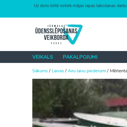
Uz doto brīdi notiek mājas lapas labošanas darbi.
Skip to content
VEIKALS
PAKALPOJUMI
Sākums
/
Laivas
/
Airu laivu piederumi
/ Mērlenta