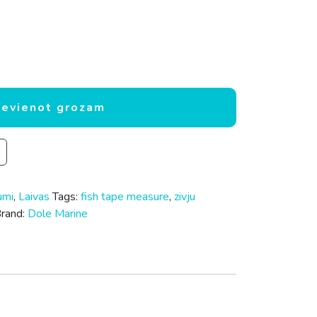
anai daudzums
ievienot grozam
umi
,
Laivas
Tags:
fish tape measure
,
zivju
rand:
Dole Marine