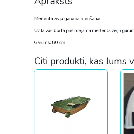
Apraksts
Mērlenta zivju garuma mērīšanai
Uz laivas borta pielīmējama mērlenta zivju garum
Garums: 80 cm
Citi produkti, kas Jums 