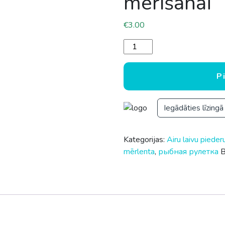
mērīšanai
€
3.00
Mērlenta zivju garuma mērīš
P
Iegādāties līzingā
Kategorijas:
Airu laivu pieder
mērlenta
,
рыбная рулетка
B