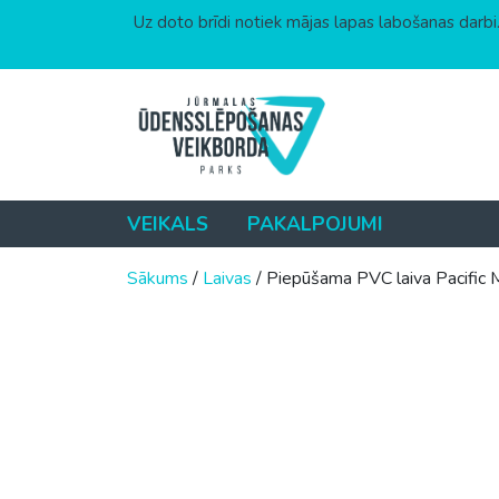
Uz doto brīdi notiek mājas lapas labošanas darbi.
Skip to content
VEIKALS
PAKALPOJUMI
Sākums
/
Laivas
/ Piepūšama PVC laiva Pacif