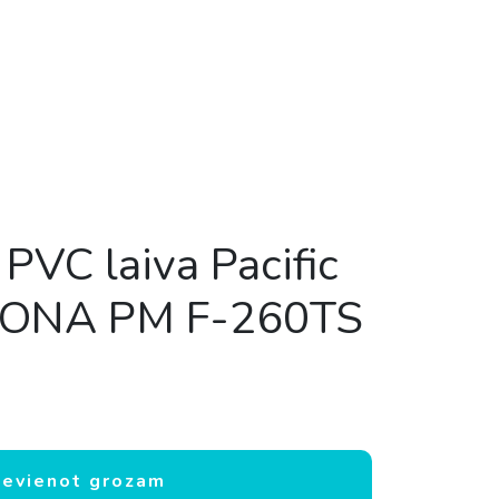
PVC laiva Pacific
MONA PM F-260TS
ic Marine AMONA PM F-260TS daudzums
ievienot grozam