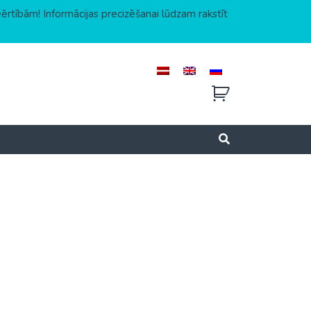
eērtībām! Informācijas precizēšanai lūdzam rakstīt