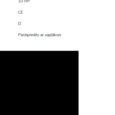
10 HP
CE
D
Pastiprināts ar saplāksni