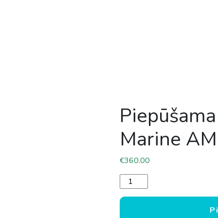
Piepūšama 
Marine A
€
360.00
Piepūšama PVC laiva Pacif
P