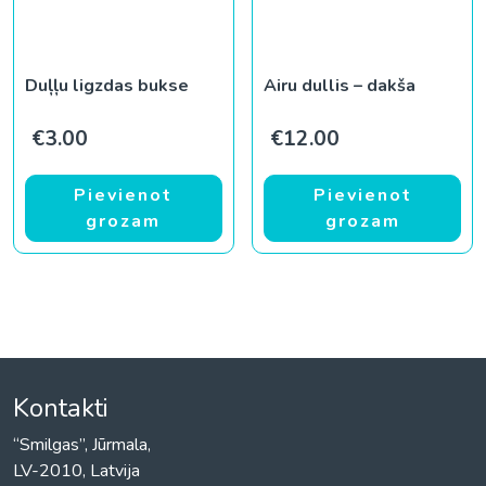
Duļļu ligzdas bukse
Airu dullis – dakša
€
3.00
€
12.00
Pievienot
Pievienot
grozam
grozam
Kontakti
“Smilgas”, Jūrmala,
LV-2010, Latvija