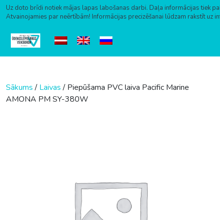
Uz doto brīdi notiek mājas lapas labošanas darbi. Daļa informācijas tiek pa
Atvainojamies par neērtībām! Informācijas precizēšanai lūdzam rakstīt uz i
Skip to content
Sākums
/
Laivas
/ Piepūšama PVC laiva Pacific Marine
AMONA PM SY-380W