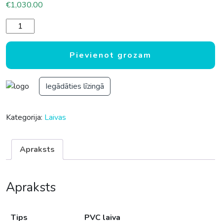
€
1,030.00
Piepūšama PVC laiva Pacific Marine AMONA PM SY-380W d
Pievienot grozam
Iegādāties līzingā
Kategorija:
Laivas
Apraksts
Apraksts
Tips
PVC laiva