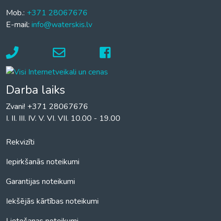
Mob.:
+371 28067676
E-mail:
info@waterskis.lv
Darba laiks
Zvani! +371 28067676
I. II. III. IV. V. VI. VII. 10.00 - 19.00
Rekvizīti
Iepirkšanās noteikumi
Garantijas noteikumi
Iekšējās kārtības noteikumi