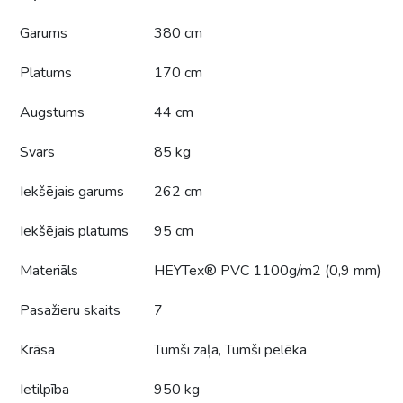
Garums
380 cm
Platums
170 cm
Augstums
44 cm
Svars
85 kg
Iekšējais garums
262 cm
Iekšējais platums
95 cm
Materiāls
HEYTex® PVC 1100g/m2 (0,9 mm)
Pasažieru skaits
7
Krāsa
Tumši zaļa, Tumši pelēka
Ietilpība
950 kg