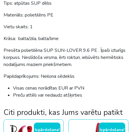
Tips: atpūtas SUP dēlis
Materiāls: polietilēns PE
Vietu skaits: 1
Krāsa: balta/zila, balta/lime
Presēta polietilēna SUP SUN-LOVER 9.6 PE . Īpaši izturīgs
korpuss. Neslīdoša virsma, ērti rokturi, iebūvēts hermētisks
nodalījums maziem priekšmetiem.
Papildaprīkojums: Neilona sēdeklis
Visas cenas norādītas EUR ar PVN
Preču attēli var nedaudz atšķirties
Citi produkti, kas Jums varētu patikt
Izpārdošana!
Izpārdošana!