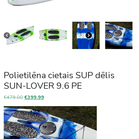
Polietilēna cietais SUP dēlis
SUN-LOVER 9.6 PE
Original price was: €479.00.
Current price is: €399.99.
€
479.00
€
399.99