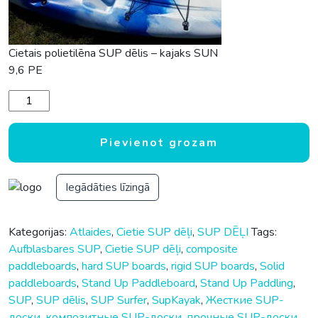
Cietais polietilēna SUP dēlis – kajaks SUN
9,6 PE
Polietilēna cietais SUP dēlis SUN-LOVER 9.6 PE daudzums
Pievienot grozam
Iegādāties līzingā
Kategorijas:
Atlaides
,
Cietie SUP dēļi
,
SUP DĒĻI
Tags:
Aufblasbares SUP
,
Cietie SUP dēļi
,
composite
paddleboards
,
hard SUP boards
,
rigid SUP boards
,
Solid
paddleboards
,
Stand Up Paddleboard
,
Stand Up Paddling
,
SUP
,
SUP dēlis
,
SUP Surfer
,
SupKayak
,
Жесткие SUP-
доски
,
композитные SUP-доски
,
прочные SUP-доски
,