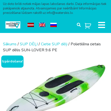
Uz doto brīdi notiek mājas lapas labošanas darbi. Daļa informācijas tiek
pakāpeniski atjaunota. Atvainojamies par neērtībām! Informācijas
precizēšanai lūdzam rakstīt uz info@waterskis.lv.
Skip to content
Sākums
/
SUP DĒĻI
/
Cietie SUP dēļi
/ Polietilēna cietais
SUP dēlis SUN-LOVER 9.6 PE
Izpārdošana!