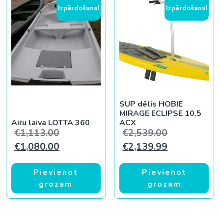
Izpārdošana!
Izpārdošana!
SUP dēlis HOBIE
MIRAGE ECLIPSE 10.5
Airu laiva LOTTA 360
ACX
Original price was: €1,113.00.
Original pri
€
1,113.00
€
2,539.00
Current price is: €1,080.00.
Current pric
€
1,080.00
€
2,139.99
Pievienot
Pievienot
grozam
grozam