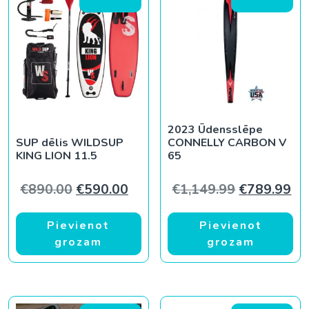
2023 Ūdensslēpe
SUP dēlis WILDSUP
CONNELLY CARBON V
KING LION 11.5
65
Original price was: €890.00.
Current price is: €590.00.
Original pr
Cur
€
890.00
€
590.00
€
1,149.99
€
789.99
Pievienot
Pievienot
grozam
grozam