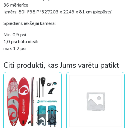
36 mērierīce
Izmērs: 80H*98.P*32”/203 x 2249 x 81 cm (piepūsts)
Spiediens iekšējai kamerai:
Min. 0,9 psi
1,0 psi būtu ideāli
max 1,2 psi
Citi produkti, kas Jums varētu patikt