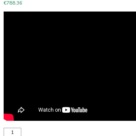
€
788.36
Pūslis Spinera Professional Lets Go 4 daudzums