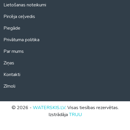
Lietošanas noteikumi
Pircēja ceļvedis
Piegāde
Privātuma politika
Par mums
Ziņas
Kontakti
Zīmoli
© 2026 -
WATERSKIS.LV
. Visas tiesības rezervētas.
Izstrādāja
TRUU