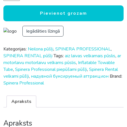
Pievienot grozam
Iegādāties līzingā
Kategorijas:
Neilona pūšļi
,
SPINERA PROFESSIONAL
,
SPINERA RENTAL pūšļi
Tags:
aiz laivas velkamais pūslis
,
ar
motorlaivu motorlaivu velkams pūslis
,
Inflatable Towable
Tube
,
Spinera Professional piepūšami pūšļi
,
Spinera Rental
velkami pūšļi
,
надувной буксируемый аттракцион
Brand:
Spinera Professional
Apraksts
Apraksts