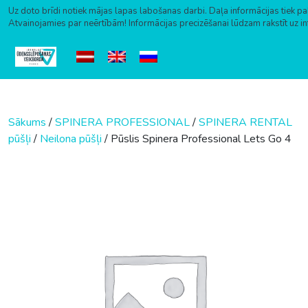
Uz doto brīdi notiek mājas lapas labošanas darbi. Daļa informācijas tiek pa
Atvainojamies par neērtībām! Informācijas precizēšanai lūdzam rakstīt uz i
Skip to content
Sākums
/
SPINERA PROFESSIONAL
/
SPINERA RENTAL
pūšļi
/
Neilona pūšļi
/ Pūslis Spinera Professional Lets Go 4