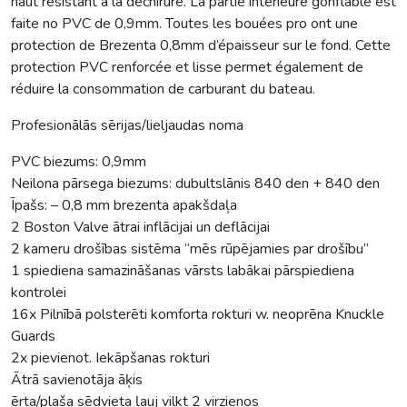
haut résistant à la déchirure. La partie intérieure gonflable est
faite no PVC de 0,9mm. Toutes les bouées pro ont une
protection de Brezenta 0,8mm d’épaisseur sur le fond. Cette
protection PVC renforcée et lisse permet également de
réduire la consommation de carburant du bateau.
Profesionālās sērijas/lieljaudas noma
PVC biezums: 0,9mm
Neilona pārsega biezums: dubultslānis 840 den + 840 den
Īpašs: – 0,8 mm brezenta apakšdaļa
2 Boston Valve ātrai inflācijai un deflācijai
2 kameru drošības sistēma “mēs rūpējamies par drošību”
1 spiediena samazināšanas vārsts labākai pārspiediena
kontrolei
16x Pilnībā polsterēti komforta rokturi w. neoprēna Knuckle
Guards
2x pievienot. Iekāpšanas rokturi
Ātrā savienotāja āķis
ērta/plaša sēdvieta ļauj vilkt 2 virzienos