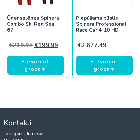
Ūdensslēpes Spinera
Piepūšams pūslis
Combo Ski Red Sea
Spinera Professional
67”
Race Car 4-10 HD
Original price was: €219.95.
Current price is: €199.99.
€
219.95
€
199.99
€
2,677.49
Pievienot
Pievienot
grozam
grozam
Kontakti
“Smilgas”, Jūrmala,