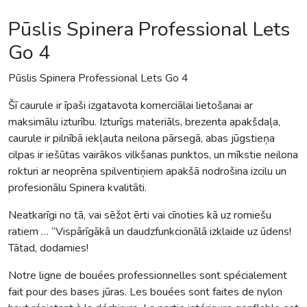
Pūslis Spinera Professional Lets
Go 4
Pūslis Spinera Professional Lets Go 4
Šī caurule ir īpaši izgatavota komerciālai lietošanai ar
maksimālu izturību. Izturīgs materiāls, brezenta apakšdaļa,
caurule ir pilnībā iekļauta neilona pārsegā, abas jūgstieņa
cilpas ir iešūtas vairākos vilkšanas punktos, un mīkstie neilona
rokturi ar neoprēna spilventiņiem apakšā nodrošina izcilu un
profesionālu Spinera kvalitāti.
Neatkarīgi no tā, vai sēžot ērti vai cīnoties kā uz romiešu
ratiem … “Vispārīgākā un daudzfunkcionālā izklaide uz ūdens!
Tātad, dodamies!
Notre ligne de bouées professionnelles sont spécialement
fait pour des bases jūras. Les bouées sont faites de nylon