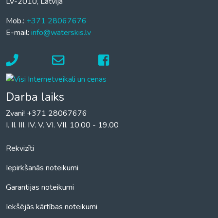
LV-2010, Latvija
Mob.:
+371 28067676
E-mail:
info@waterskis.lv
Darba laiks
Zvani! +371 28067676
I. II. III. IV. V. VI. VII. 10.00 - 19.00
Rekvizīti
Iepirkšanās noteikumi
Garantijas noteikumi
Iekšējās kārtības noteikumi