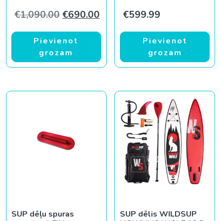
Original price was: €1,090.00.
Current price is: €690.00.
€
1,090.00
€
690.00
€
599.99
Pievienot
Pievienot
grozam
grozam
SUP dēļu spuras
SUP dēlis WILDSUP