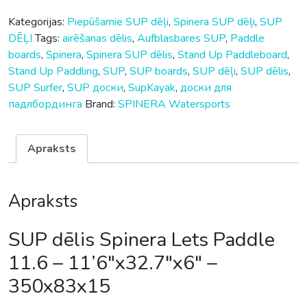
Kategorijas:
Piepūšamie SUP dēļi
,
Spinera SUP dēļi
,
SUP
DĒĻI
Tags:
airēšanas dēlis
,
Aufblasbares SUP
,
Paddle
boards
,
Spinera
,
Spinera SUP dēlis
,
Stand Up Paddleboard
,
Stand Up Paddling
,
SUP
,
SUP boards
,
SUP dēļi
,
SUP dēlis
,
SUP Surfer
,
SUP доски
,
SupKayak
,
доски для
падлбординга
Brand:
SPINERA Watersports
Apraksts
Apraksts
SUP dēlis Spinera Lets Paddle
11.6 – 11’6″x32.7″x6″ –
350x83x15