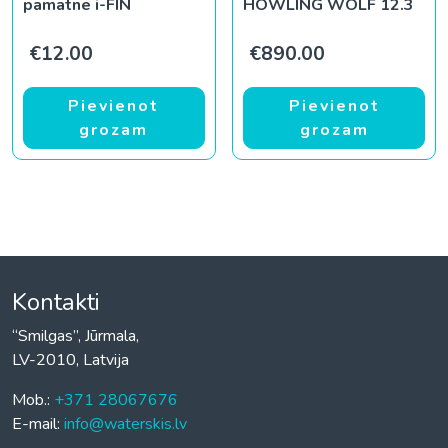
pamatne i-FIN
HOWLING WOLF 12.3
€
12.00
€
890.00
Pievienot
Pievienot
grozam
grozam
Kontakti
“Smilgas”, Jūrmala,
LV-2010, Latvija
Mob.:
+371 28067676
E-mail:
info@waterskis.lv