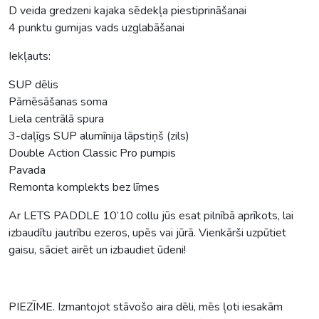
D veida gredzeni kajaka sēdekļa piestiprināšanai
4 punktu gumijas vads uzglabāšanai
Iekļauts:
SUP dēlis
Pārnēsāšanas soma
Liela centrālā spura
3-daļīgs SUP alumīnija lāpstiņš (zils)
Double Action Classic Pro pumpis
Pavada
Remonta komplekts bez līmes
Ar LETS PADDLE 10’10 collu jūs esat pilnībā aprīkots, lai
izbaudītu jautrību ezeros, upēs vai jūrā. Vienkārši uzpūtiet
gaisu, sāciet airēt un izbaudiet ūdeni!
PIEZĪME. Izmantojot stāvošo aira dēli, mēs ļoti iesakām