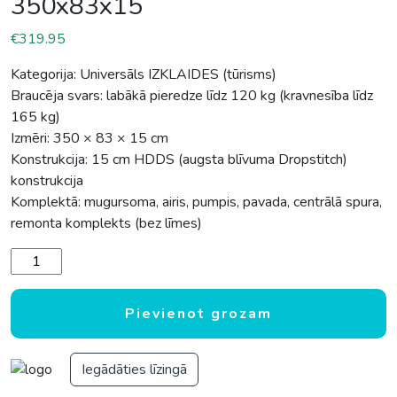
350x83x15
€
319.95
Kategorija: Universāls IZKLAIDES (tūrisms)
Braucēja svars: labākā pieredze līdz 120 kg (kravnesība līdz
165 kg)
Izmēri: 350 × 83 × 15 cm
Konstrukcija: 15 cm HDDS (augsta blīvuma Dropstitch)
konstrukcija
Komplektā: mugursoma, airis, pumpis, pavada, centrālā spura,
remonta komplekts (bez līmes)
SUP dēlis Spinera Lets Paddle 11.6 - 11'6"x32.7"x6" - 35
Pievienot grozam
Iegādāties līzingā