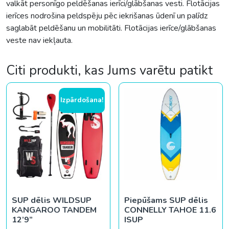
valkāt personīgo peldēšanas ierīci/glābšanas vesti. Flotācijas
ierīces nodrošina peldspēju pēc iekrišanas ūdenī un palīdz
saglabāt peldēšanu un mobilitāti. Flotācijas ierīce/glābšanas
veste nav iekļauta.
Citi produkti, kas Jums varētu patikt
Izpārdošana!
SUP dēlis WILDSUP
Piepūšams SUP dēlis
KANGAROO TANDEM
CONNELLY TAHOE 11.6
12’9”
ISUP