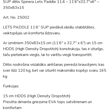
SUP dēlis Spinera Lets Paddle 11.6 – 11’6″x32.7″x6″ –
350x83x15
Art. No. 25002
LETS PADDLE 11’6” SUP piedāvā ideālu stabilitātes,
veiktspējas un komforta līdzsvaru.
Ar izmēriem 350x83x15 cm (11’6″ x 32,7″ x 6″) un 15 cm
HDDS (High Density Dropstitch) konstrukciju, tas ir izturīgs,
taču pietiekami viegls, lai to varētu viegli transportēt.
Dēlis nodrošina vislabāko airēšanas pieredzi braucējiem, kas
sver līdz 120 kg, bet var izturēt maksimālo kopējo svaru 165
kg.
Funkcijas:
15 cm HDDS (High Density Dropstitch)
Presēta dimanta griezuma EVA tops satvērienam un
komfortam