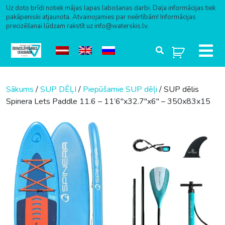
Uz doto brīdi notiek mājas lapas labošanas darbi. Daļa informācijas tiek
pakāpeniski atjaunota. Atvainojamies par neērtībām! Informācijas
precizēšanai lūdzam rakstīt uz info@waterskis.lv.
Skip to content
Sākums
/
SUP DĒĻI
/
Piepūšamie SUP dēļi
/ SUP dēlis
Spinera Lets Paddle 11.6 – 11’6″x32.7″x6″ – 350x83x15