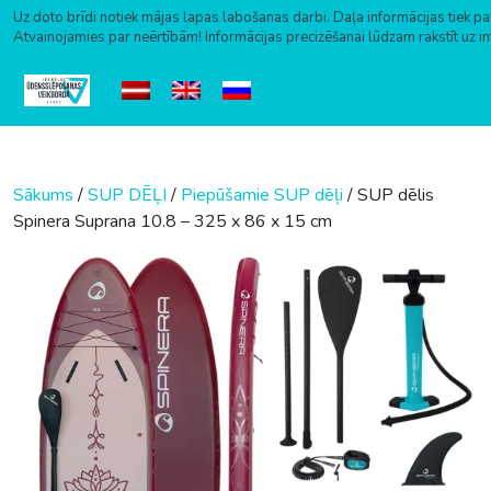
Uz doto brīdi notiek mājas lapas labošanas darbi. Daļa informācijas tiek pa
Atvainojamies par neērtībām! Informācijas precizēšanai lūdzam rakstīt uz i
Skip to content
Sākums
/
SUP DĒĻI
/
Piepūšamie SUP dēļi
/ SUP dēlis
Spinera Suprana 10.8 – 325 x 86 x 15 cm