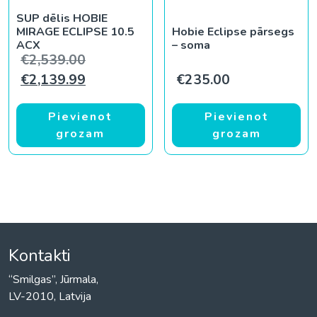
SUP dēlis HOBIE
MIRAGE ECLIPSE 10.5
Hobie Eclipse pārsegs
ACX
– soma
Original price was: €2,539.00.
€
2,539.00
Current price is: €2,139.99.
€
2,139.99
€
235.00
Pievienot
Pievienot
grozam
grozam
Kontakti
“Smilgas”, Jūrmala,
LV-2010, Latvija