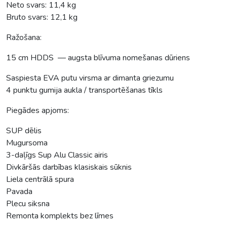
Neto svars: 11,4 kg
Bruto svars: 12,1 kg
Ražošana:
15 cm HDDS — augsta blīvuma nomešanas dūriens
Saspiesta EVA putu virsma ar dimanta griezumu
4 punktu gumija aukla / transportēšanas tīkls
Piegādes apjoms:
SUP dēlis
Mugursoma
3-daļīgs Sup Alu Classic airis
Divkāršās darbības klasiskais sūknis
Liela centrālā spura
Pavada
Plecu siksna
Remonta komplekts bez līmes