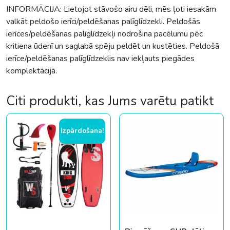
INFORMĀCIJA: Lietojot stāvošo airu dēli, mēs ļoti iesakām
valkāt peldošo ierīci/peldēšanas palīglīdzekli. Peldošās
ierīces/peldēšanas palīglīdzekļi nodrošina pacēlumu pēc
kritiena ūdenī un saglabā spēju peldēt un kustēties. Peldošā
ierīce/peldēšanas palīglīdzeklis nav iekļauts piegādes
komplektācijā.
Citi produkti, kas Jums varētu patikt
Izpārdošana!