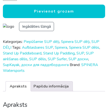
Pievienot grozam
Iegādāties līzingā
Kategorijas:
Piepūšamie SUP dēļi
,
Spinera SUP dēļi
,
SUP
DĒĻI
Tags:
Aufblasbares SUP
,
Spinera
,
Spinera SUP dēlis
,
Stand Up Paddleboard
,
Stand Up Paddling
,
SUP
,
SUP
airēšanas dēlis
,
SUP dēlis
,
SUP Surfer
,
SUP доски
,
SupKayak
,
доски для паддлбординга
Brand:
SPINERA
Watersports
Apraksts
Papildu informācija
Apraksts