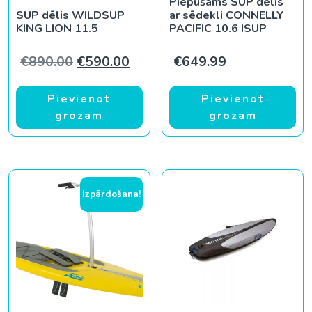
Piepūšams SUP dēlis
SUP dēlis WILDSUP
ar sēdekli CONNELLY
KING LION 11.5
PACIFIC 10.6 ISUP
Original price was: €890.00.
Current price is: €590.00.
€
890.00
€
590.00
€
649.99
Pievienot
Pievienot
grozam
grozam
Izpārdošana!