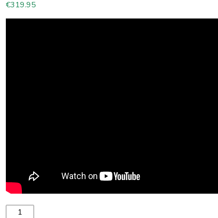
€
319.95
SUP dēlis Spinera Suprana 10.8 - 325 x 86 x 15 cm daudzum