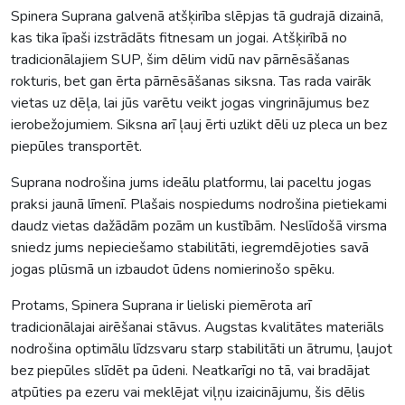
Spinera Suprana galvenā atšķirība slēpjas tā gudrajā dizainā,
kas tika īpaši izstrādāts fitnesam un jogai. Atšķirībā no
tradicionālajiem SUP, šim dēlim vidū nav pārnēsāšanas
rokturis, bet gan ērta pārnēsāšanas siksna. Tas rada vairāk
vietas uz dēļa, lai jūs varētu veikt jogas vingrinājumus bez
ierobežojumiem. Siksna arī ļauj ērti uzlikt dēli uz pleca un bez
piepūles transportēt.
Suprana nodrošina jums ideālu platformu, lai paceltu jogas
praksi jaunā līmenī. Plašais nospiedums nodrošina pietiekami
daudz vietas dažādām pozām un kustībām. Neslīdošā virsma
sniedz jums nepieciešamo stabilitāti, iegremdējoties savā
jogas plūsmā un izbaudot ūdens nomierinošo spēku.
Protams, Spinera Suprana ir lieliski piemērota arī
tradicionālajai airēšanai stāvus. Augstas kvalitātes materiāls
nodrošina optimālu līdzsvaru starp stabilitāti un ātrumu, ļaujot
bez piepūles slīdēt pa ūdeni. Neatkarīgi no tā, vai bradājat
atpūties pa ezeru vai meklējat viļņu izaicinājumu, šis dēlis