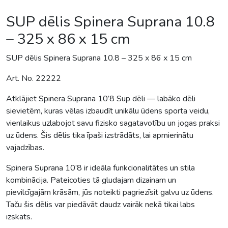
SUP dēlis Spinera Suprana 10.8
– 325 x 86 x 15 cm
SUP dēlis Spinera Suprana 10.8 – 325 x 86 x 15 cm
Art. No. 22222
Atklājiet Spinera Suprana 10’8 Sup dēli — labāko dēli
sievietēm, kuras vēlas izbaudīt unikālu ūdens sporta veidu,
vienlaikus uzlabojot savu fizisko sagatavotību un jogas praksi
uz ūdens. Šis dēlis tika īpaši izstrādāts, lai apmierinātu
vajadzības.
Spinera Suprana 10’8 ir ideāla funkcionalitātes un stila
kombinācija. Pateicoties tā gludajam dizainam un
pievilcīgajām krāsām, jūs noteikti pagriezīsit galvu uz ūdens.
Taču šis dēlis var piedāvāt daudz vairāk nekā tikai labs
izskats.