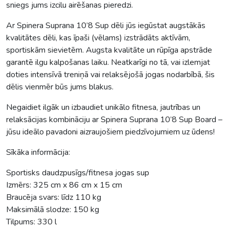
sniegs jums izcilu airēšanas pieredzi.
Ar Spinera Suprana 10’8 Sup dēli jūs iegūstat augstākās
kvalitātes dēli, kas īpaši (vēlams) izstrādāts aktīvām,
sportiskām sievietēm. Augsta kvalitāte un rūpīga apstrāde
garantē ilgu kalpošanas laiku. Neatkarīgi no tā, vai izlemjat
doties intensīvā treniņā vai relaksējošā jogas nodarbībā, šis
dēlis vienmēr būs jums blakus.
Negaidiet ilgāk un izbaudiet unikālo fitnesa, jautrības un
relaksācijas kombināciju ar Spinera Suprana 10’8 Sup Board –
jūsu ideālo pavadoni aizraujošiem piedzīvojumiem uz ūdens!
Sīkāka informācija:
Sportisks daudzpusīgs/fitnesa jogas sup
Izmērs: 325 cm x 86 cm x 15 cm
Braucēja svars: līdz 110 kg
Maksimālā slodze: 150 kg
Tilpums: 330 l