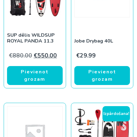
SUP dēlis WILDSUP
ROYAL PANDA 11.3
Jobe Drybag 40L
Original price was: €880.00.
Current price is: €550.00.
€
880.00
€
550.00
€
29.99
Pievienot
Pievienot
grozam
grozam
Izpārdošana!