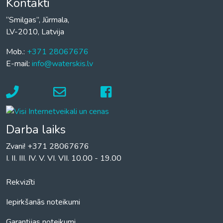
Kontakti
“Smilgas”, Jūrmala,
LV-2010, Latvija
Mob.:
+371 28067676
E-mail:
info@waterskis.lv
Darba laiks
Zvani! +371 28067676
I. II. III. IV. V. VI. VII. 10.00 - 19.00
Rekvizīti
Iepirkšanās noteikumi
Garantijas noteikumi