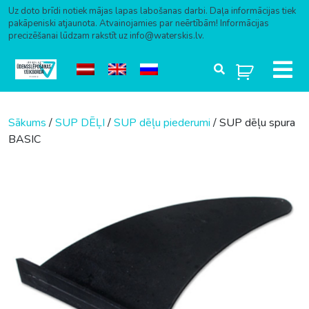
Uz doto brīdi notiek mājas lapas labošanas darbi. Daļa informācijas tiek
pakāpeniski atjaunota. Atvainojamies par neērtībām! Informācijas
precizēšanai lūdzam rakstīt uz info@waterskis.lv.
Skip to content
Sākums
/
SUP DĒĻI
/
SUP dēļu piederumi
/ SUP dēļu spura
BASIC