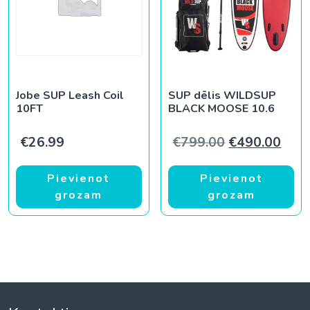
Jobe SUP Leash Coil
SUP dēlis WILDSUP
10FT
BLACK MOOSE 10.6
Original pric
Curr
€
26.99
€
799.00
€
490.00
Pievienot
Pievienot
grozam
grozam