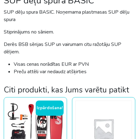
SUP dēļu spura BASIC
SUP dēļu spura BASIC. Noņemama plastmasas SUP dēļu
spura
Stiprinājums no sāniem.
Derēs BSB sērijas SUP un vairumam citu ražotāju SUP
dēļiem.
Visas cenas norādītas EUR ar PVN
Preču attēli var nedaudz atšķirties
Citi produkti, kas Jums varētu patikt
Izpārdošana!