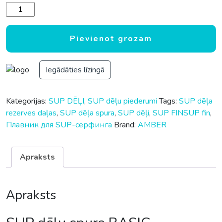
SUP dēļu spura BASIC daudzums
Pievienot grozam
Iegādāties līzingā
Kategorijas:
SUP DĒĻI
,
SUP dēļu piederumi
Tags:
SUP dēļa
rezerves daļas
,
SUP dēļa spura
,
SUP dēļi
,
SUP FINSUP fin
,
Плавник для SUP-серфинга
Brand:
AMBER
Apraksts
Apraksts