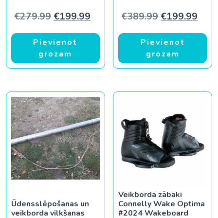
Original price was: €279.99.
Current price is: €199.99.
Original pric
Curr
€
279.99
€
199.99
€
389.99
€
199.99
Pievienot
Pievienot
grozam
grozam
Veikborda zābaki
Ūdensslēpošanas un
Connelly Wake Optima
veikborda vilkšanas
#2024 Wakeboard