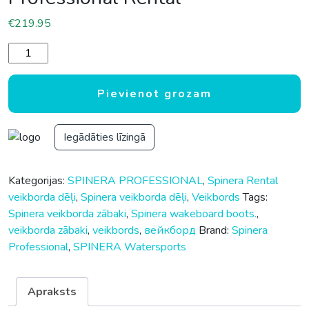
€
219.95
Veikborda zābaki Spinera Professional Rental daudzums
Pievienot grozam
Iegādāties līzingā
Kategorijas:
SPINERA PROFESSIONAL
,
Spinera Rental
veikborda dēļi
,
Spinera veikborda dēļi
,
Veikbords
Tags:
Spinera veikborda zābaki
,
Spinera wakeboard boots.
,
veikborda zābaki
,
veikbords
,
вейкборд
Brand:
Spinera
Professional
,
SPINERA Watersports
Apraksts