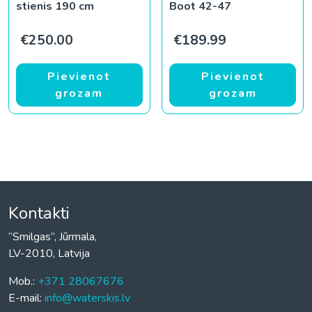
stienis 190 cm
Boot 42-47
€
250.00
€
189.99
Pievienot
Pievienot
grozam
grozam
Kontakti
“Smilgas”, Jūrmala,
LV-2010, Latvija
Mob.:
+371 28067676
E-mail:
info@waterskis.lv