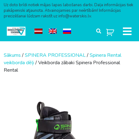
Uz doto brīdi notiek mājas lapas labošanas darbi. Daļa informācijas tiek
pakāpeniski atjaunota. Atvainojamies par neērtībām! Informācijas
precizēšanai lūdzam rakstīt uz info@waterskis.lv.
Skip to content
Sākums
/
SPINERA PROFESSIONAL
/
Spinera Rental
veikborda dēļi
/ Veikborda zābaki Spinera Professional
Rental