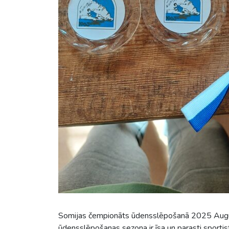
Somijas čempionāts ūdensslēpošanā 2025 August
ūdensslēpošanas sezona ir īsa un parasti sportist