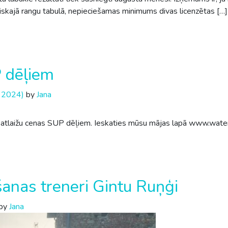
tiskajā rangu tabulā, nepieciešamas minimums divas licenzētas […]
 dēļiem
 2024)
by
Jana
atlaižu cenas SUP dēļiem. Ieskaties mūsu mājas lapā www.waters
šanas treneri Gintu Ruņģi
by
Jana