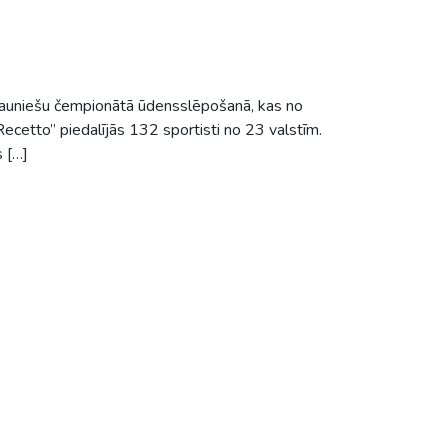
jauniešu čempionātā ūdensslēpošanā, kas no
etto” piedalījās 132 sportisti no 23 valstīm.
 […]