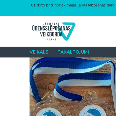
Category:
Jaunumi
Uz doto brīdi notiek mājas lapas labošanas darbi.
Somijas čempionāts ū
Skip to content
Posted on
August 18, 2025
(August 23, 2025
VEIKALS
PAKALPOJUMI