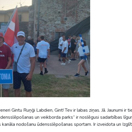
eri Gintu Ruņģi Labdien, Gint! Tev ir labas ziņas. Jā. Jaunumi ir 
ūdensslēpošanas un veikborda parks” ir noslēgusi sadarbības līgu
kanāla nodošanu ūdensslēpošanas sportam. Ir izveidota un Izglītī