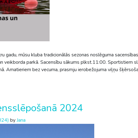
ru gadu, mūsu kluba tradicionālās sezonas noslēguma sacensība
veikborda parkā. Sacensību sākums plkst.11:00. Sportistiem slal
irmā. Amatieriem bez vecuma, prasmju ierobežojuma viļņu šķērsoš
densslēpošanā 2024
024)
by
Jana