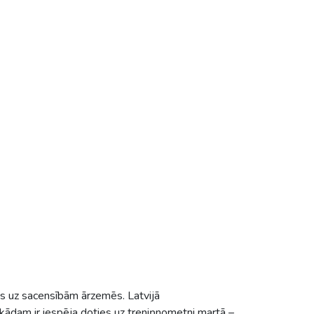
s uz sacensībām ārzemēs. Latvijā
a kādam ir iespēja doties uz treniņnometni martā –