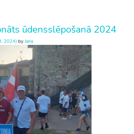
ionāts ūdensslēpošanā 2024
3, 2024)
by
Jana