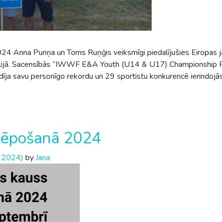
24 Anna Puriņa un Toms Ruņģis veiksmīgi piedalījušies Eiropas 
tālijā. Sacensībās “IWWF E&A Youth (U14 & U17) Championship Rec
īja savu personīgo rekordu un 29 sportistu konkurencē ierindojās
lēpošanā 2024
, 2024)
by
Jana