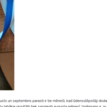
s un septembris parasti ir tie mēneši, kad ūdensslēpotāji doda
u labākie rezultāti tiek sasniegti augusta mēnesī. Izņēmums ir, j