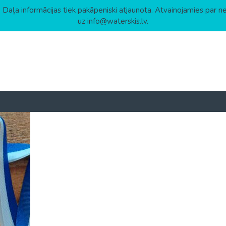
 Daļa informācijas tiek pakāpeniski atjaunota. Atvainojamies par n
uz info@waterskis.lv.
densslēpošanā 2025
)
by
Jana