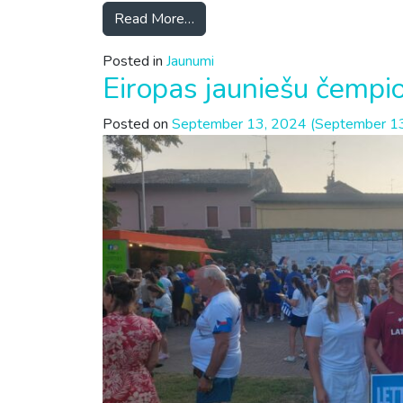
Read More…
Posted in
Jaunumi
Eiropas jauniešu čemp
Posted on
September 13, 2024
(September 1