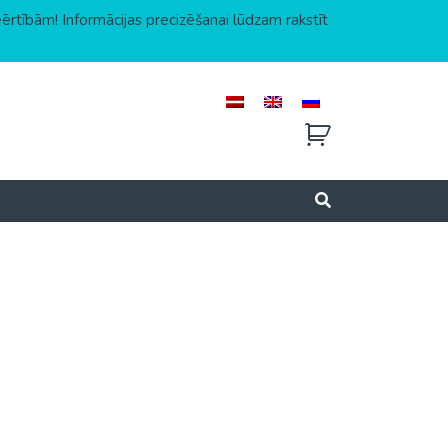
eērtībām! Informācijas precizēšanai lūdzam rakstīt