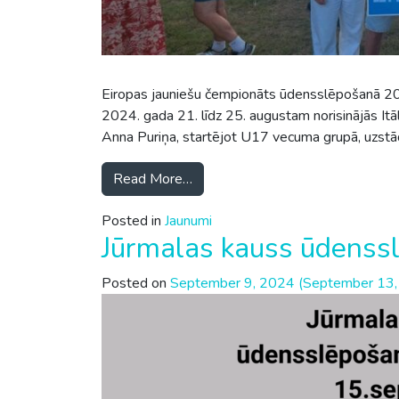
Eiropas jauniešu čempionāts ūdensslēpošanā 20
2024. gada 21. līdz 25. augustam norisinājās I
Anna Puriņa, startējot U17 vecuma grupā, uzstād
Read More…
Posted in
Jaunumi
Jūrmalas kauss ūdenss
Posted on
September 9, 2024
(September 13