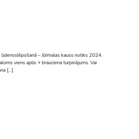
s ūdensslēpošanā – Jūrmalas kauss notiks 2024.
oms viens aplis + brauciena turpinājums. Vai
ana […]