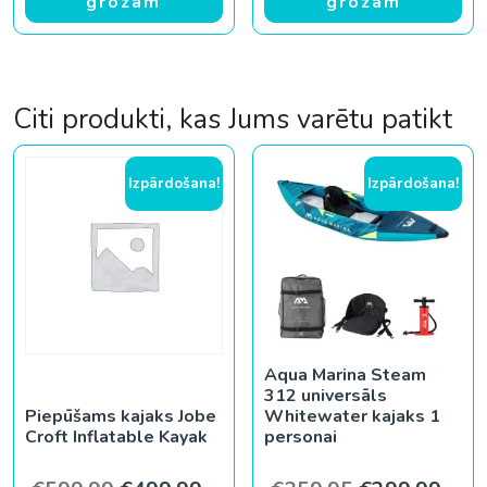
grozam
grozam
Citi produkti, kas Jums varētu patikt
Izpārdošana!
Izpārdošana!
Aqua Marina Steam
312 universāls
Piepūšams kajaks Jobe
Whitewater kajaks 1
Croft Inflatable Kayak
personai