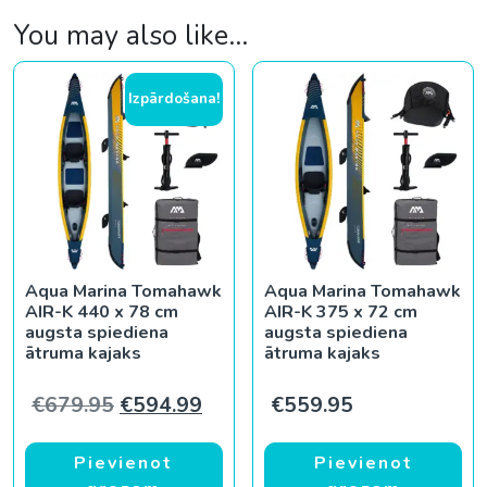
You may also like…
Izpārdošana!
Aqua Marina Tomahawk
Aqua Marina Tomahawk
AIR-K 440 x 78 cm
AIR-K 375 x 72 cm
augsta spiediena
augsta spiediena
ātruma kajaks
ātruma kajaks
Original price was: €679.95.
Current price is: €594.99.
€
679.95
€
594.99
€
559.95
Pievienot
Pievienot