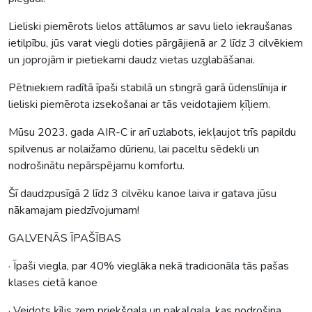
Lieliski piemērots lielos attālumos ar savu lielo iekraušanas
ietilpību, jūs varat viegli doties pārgājienā ar 2 līdz 3 cilvēkiem
un joprojām ir pietiekami daudz vietas uzglabāšanai.
Pētniekiem radītā īpaši stabilā un stingrā garā ūdenslīnija ir
lieliski piemērota izsekošanai ar tās veidotajiem ķīļiem.
Mūsu 2023. gada AIR-C ir arī uzlabots, iekļaujot trīs papildu
spilvenus ar nolaižamo dūrienu, lai paceltu sēdekli un
nodrošinātu nepārspējamu komfortu.
Šī daudzpusīgā 2 līdz 3 cilvēku kanoe laiva ir gatava jūsu
nākamajam piedzīvojumam!
GALVENĀS ĪPAŠĪBAS
· Īpaši viegla, par 40% vieglāka nekā tradicionāla tās pašas
klases cietā kanoe
· Veidots ķīlis zem priekšgala un pakaļgala, kas nodrošina