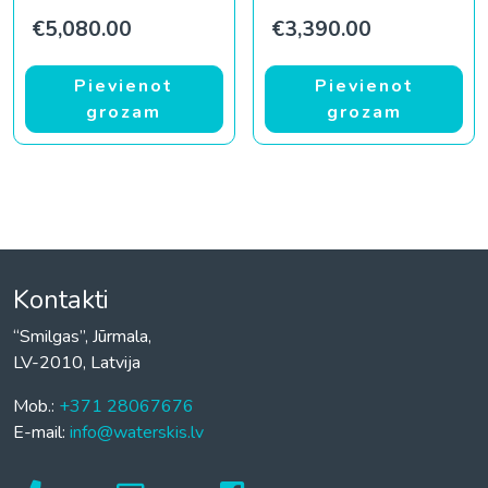
€
5,080.00
€
3,390.00
Pievienot
Pievienot
grozam
grozam
Kontakti
“Smilgas”, Jūrmala,
LV-2010, Latvija
Mob.:
+371 28067676
E-mail:
info@waterskis.lv