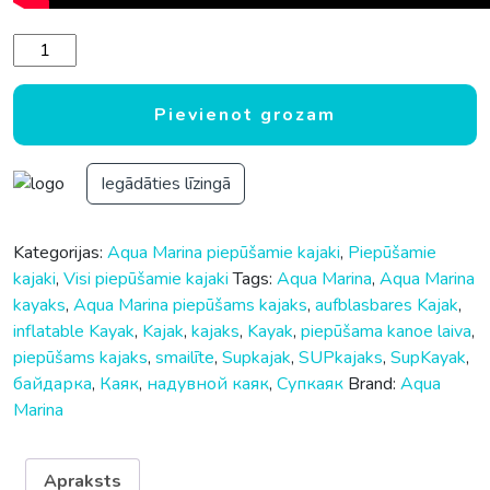
Aqua Marina Tomahawk AIR-C — 478 x 88 cm — augsta spied
Pievienot grozam
Iegādāties līzingā
Kategorijas:
Aqua Marina piepūšamie kajaki
,
Piepūšamie
kajaki
,
Visi piepūšamie kajaki
Tags:
Aqua Marina
,
Aqua Marina
kayaks
,
Aqua Marina piepūšams kajaks
,
aufblasbares Kajak
,
inflatable Kayak
,
Kajak
,
kajaks
,
Kayak
,
piepūšama kanoe laiva
,
piepūšams kajaks
,
smailīte
,
Supkajak
,
SUPkajaks
,
SupKayak
,
байдарка
,
Каяк
,
надувной каяк
,
Супкаяк
Brand:
Aqua
Marina
Apraksts