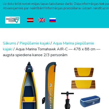
Uz doto brīdi notiek mājas lapas labošanas darbi. Daļa informācijas tiek pa
Atvainojamies par neērtībām! Informācijas precizēšanai lūdzam rakstīt uz i
Skip to content
Sākums
/
Piepūšamie kajaki
/
Aqua Marina piepūšamie
kajaki
/ Aqua Marina Tomahawk AIR-C — 478 x 88 cm —
augsta spiediena kanoe 2/3 personām