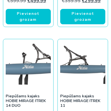
Original price was: €599.99.
Current price is: €499.99.
Original pric
Curr
€
599.99
€
499.99
€
359.95
€
299.99
Pievienot
Pievienot
grozam
grozam
Piepūšams kajaks
Piepūšams kajaks
HOBIE MIRAGE ITREK
HOBIE MIRAGE ITREK
14 DUO
11