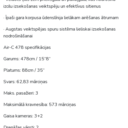
izcilu izsekošanas veiktspēju un efektīvus sitienus
· Īpaši gara korpusa ūdenslīnija lielākam airēšanas ātrumam
· Augstas veiktspējas spuru sistēma lieliskai izsekošanas
nodrošināšanai
Air-C 478 specifikācijas
Garums: 478cm / 15”8”
Platums: 88cm / 35”
Svars: 62,83 mārciņas
Maks. pasažieri: 3
Maksimālā kravnesība: 573 mārciņas
Gaisa kameras: 3+2
Drenāžas vārsti: 2