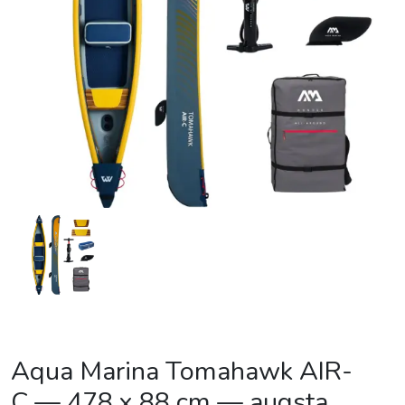
Aqua Marina Tomahawk AIR-
C — 478 x 88 cm — augsta