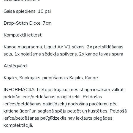
Gaisa spiediens: 10 psi
Drop-Stitch Dicke: 7cm
Komplektā ietilpst
Kanoe mugursoma, Liquid Air V1 sūknis, 2x pretslīdēšanas
sols, 1x nolaižams sēdekļa spilvens, 2x kanoe laivas spura
Atslēgvārdi
Kajaks, Supkajaks, piepūšamais Kajaks, Kanoe
INFORMĀCIJA: Lietojot kajaku, mēs stingri iesakām valkāt
peldošo ierīci/peldēšanas palīglīdzekli. Peldošās
ierīces/peldēšanas palīglīdzekļi nodrošina pacēlumu pēc
kritiena ūdenī un saglabā spēju peldēt un kustēties. Peldošā
ierīce/peldēšanas palīglīdzeklis nav iekļauts piegādes
komplektācijā.