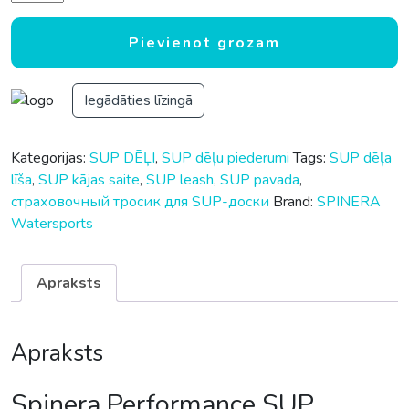
Pievienot grozam
Iegādāties līzingā
Kategorijas:
SUP DĒĻI
,
SUP dēļu piederumi
Tags:
SUP dēļa
līša
,
SUP kājas saite
,
SUP leash
,
SUP pavada
,
страховочный тросик для SUP-доски
Brand:
SPINERA
Watersports
Apraksts
Apraksts
Spinera Performance SUP