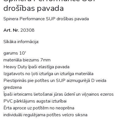
drošības pavada
Spinera Performance SUP drošības pavada
Art. Nr.
20308
Sīkāka informācija:
garums 10′
materiāla biezums 7mm
Heavy Duty īpaši elastīga pavada
Izgatavots no ļoti izturīga un izturīga materiāla
Piestiprinās pie potītes un SUP aizmugurējā D veida
gredzena
Īpaši ieteicams lietošanai jūras ūdenī un viļņainos ezeros
PVC pārklājums augstai izturībai
Ērta aproce uz potītēm no neoprēna
individuāli regulējama potītes velcro siksna