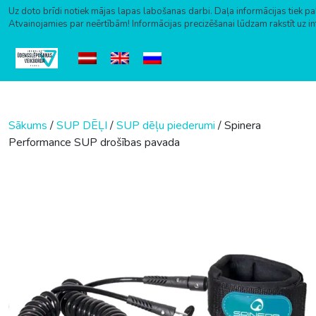
Uz doto brīdi notiek mājas lapas labošanas darbi. Daļa informācijas tiek pa
Atvainojamies par neērtībām! Informācijas precizēšanai lūdzam rakstīt uz i
Skip to content
Sākums
/
SUP DĒĻI
/
SUP dēļu piederumi
/ Spinera
Performance SUP drošības pavada