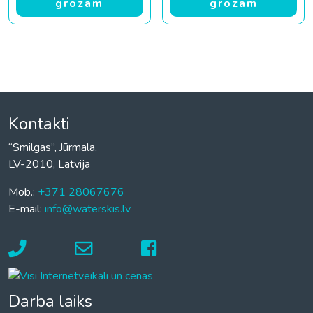
grozam
grozam
Kontakti
“Smilgas”, Jūrmala,
LV-2010, Latvija
Mob.:
+371 28067676
E-mail:
info@waterskis.lv
Darba laiks