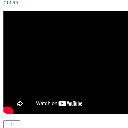
€
14.99
Spinera Performance SUP drošības pavada daudzums